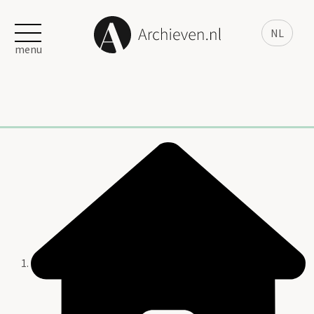
NL
menu