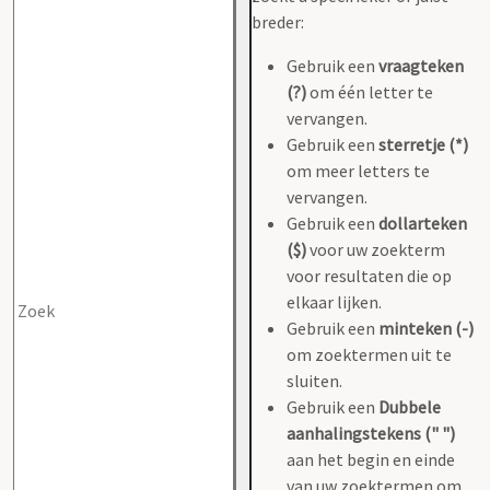
breder:
Gebruik een
vraagteken
(?)
om één letter te
vervangen.
Gebruik een
sterretje (*)
om meer letters te
vervangen.
Gebruik een
dollarteken
($)
voor uw zoekterm
voor resultaten die op
elkaar lijken.
Gebruik een
minteken (-)
om zoektermen uit te
sluiten.
Gebruik een
Dubbele
aanhalingstekens (" ")
aan het begin en einde
van uw zoektermen om