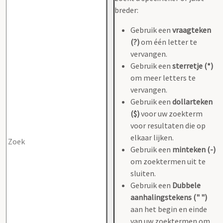
breder:
Gebruik een
vraagteken
(?)
om één letter te
vervangen.
Gebruik een
sterretje (*)
om meer letters te
vervangen.
Gebruik een
dollarteken
($)
voor uw zoekterm
voor resultaten die op
elkaar lijken.
Gebruik een
minteken (-)
om zoektermen uit te
sluiten.
Gebruik een
Dubbele
aanhalingstekens (" ")
aan het begin en einde
van uw zoektermen om