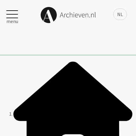
NL
menu