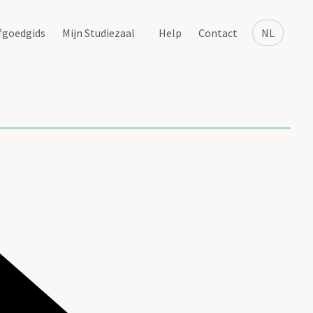
fgoedgids
Mijn Studiezaal
Help
Contact
NL