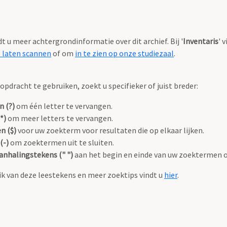
ndt u meer achtergrondinformatie over dit archief. Bij '
Inventaris
' 
e laten scannen
of om
in te zien op onze studiezaal
.
pdracht te gebruiken, zoekt u specifieker of juist breder:
n (?)
om één letter te vervangen.
*)
om meer letters te vervangen.
n ($)
voor uw zoekterm voor resultaten die op elkaar lijken.
(-)
om zoektermen uit te sluiten.
anhalingstekens (" ")
aan het begin en einde van uw zoektermen 
k van deze leestekens en meer zoektips vindt u
hier
.