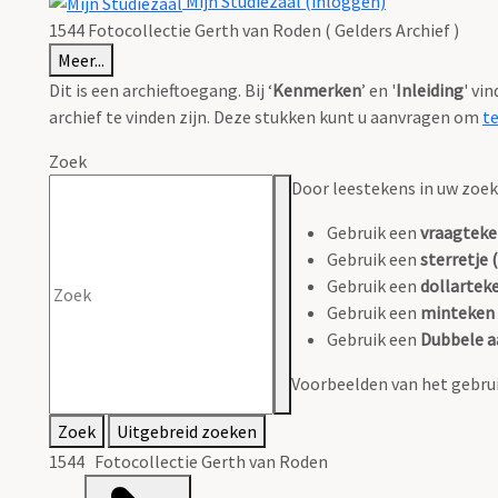
Mijn Studiezaal (inloggen)
1544 Fotocollectie Gerth van Roden ( Gelders Archief )
Meer...
Dit is een archieftoegang. Bij ‘
Kenmerken
’ en '
Inleiding
' vi
archief te vinden zijn. Deze stukken kunt u aanvragen om
t
Zoek
Door leestekens in uw zoeko
Gebruik een
vraagteke
Gebruik een
sterretje (
Gebruik een
dollarteke
Gebruik een
minteken 
Gebruik een
Dubbele a
Voorbeelden van het gebrui
Zoek
Uitgebreid zoeken
1544 Fotocollectie Gerth van Roden