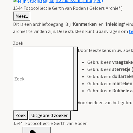
Mijn Studiezaal (inloggen)
1544 Fotocollectie Gerth van Roden ( Gelders Archief )
Meer...
Dit is een archieftoegang. Bij ‘
Kenmerken
’ en '
Inleiding
' vi
archief te vinden zijn. Deze stukken kunt u aanvragen om
t
Zoek
Door leestekens in uw zoeko
Gebruik een
vraagteke
Gebruik een
sterretje (
Gebruik een
dollarteke
Gebruik een
minteken 
Gebruik een
Dubbele a
Voorbeelden van het gebrui
Zoek
Uitgebreid zoeken
1544 Fotocollectie Gerth van Roden