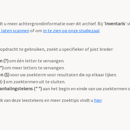
ndt u meer achtergrondinformatie over dit archief. Bij '
Inventaris
' 
e laten scannen
of om
in te zien op onze studiezaal
.
pdracht te gebruiken, zoekt u specifieker of juist breder:
n (?)
om één letter te vervangen.
*)
om meer letters te vervangen.
n ($)
voor uw zoekterm voor resultaten die op elkaar lijken.
(-)
om zoektermen uit te sluiten.
anhalingstekens (" ")
aan het begin en einde van uw zoektermen 
k van deze leestekens en meer zoektips vindt u
hier
.