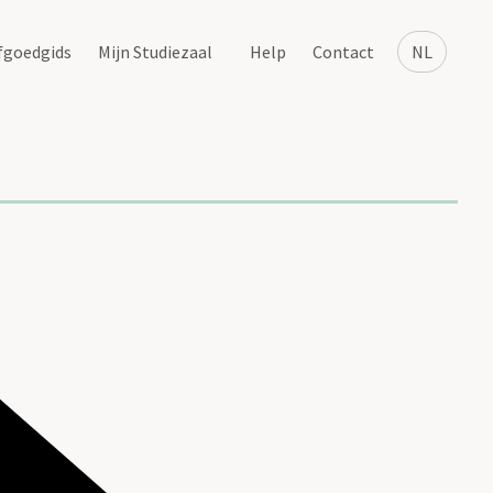
fgoedgids
Mijn Studiezaal
Help
Contact
NL