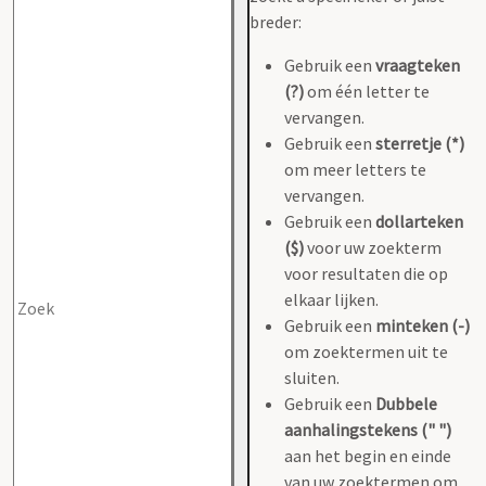
breder:
Gebruik een
vraagteken
(?)
om één letter te
vervangen.
Gebruik een
sterretje (*)
om meer letters te
vervangen.
Gebruik een
dollarteken
($)
voor uw zoekterm
voor resultaten die op
elkaar lijken.
Gebruik een
minteken (-)
om zoektermen uit te
sluiten.
Gebruik een
Dubbele
aanhalingstekens (" ")
aan het begin en einde
van uw zoektermen om