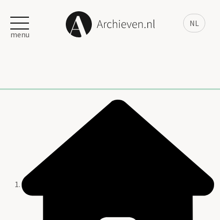
NL
menu