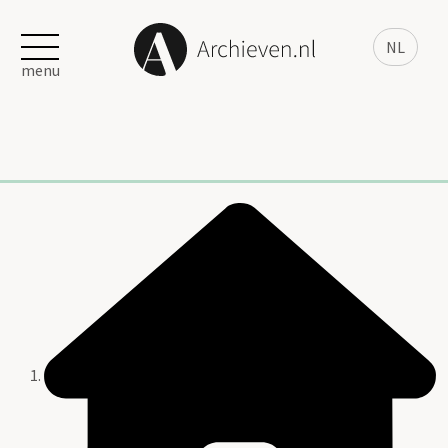
NL
menu