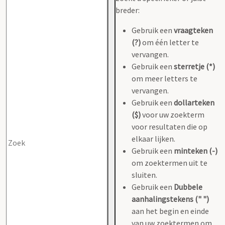
breder:
Gebruik een
vraagteken
(?)
om één letter te
vervangen.
Gebruik een
sterretje (*)
om meer letters te
vervangen.
Gebruik een
dollarteken
($)
voor uw zoekterm
voor resultaten die op
elkaar lijken.
Gebruik een
minteken (-)
om zoektermen uit te
sluiten.
Gebruik een
Dubbele
aanhalingstekens (" ")
aan het begin en einde
van uw zoektermen om