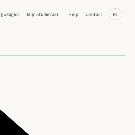
fgoedgids
Mijn Studiezaal
Help
Contact
NL