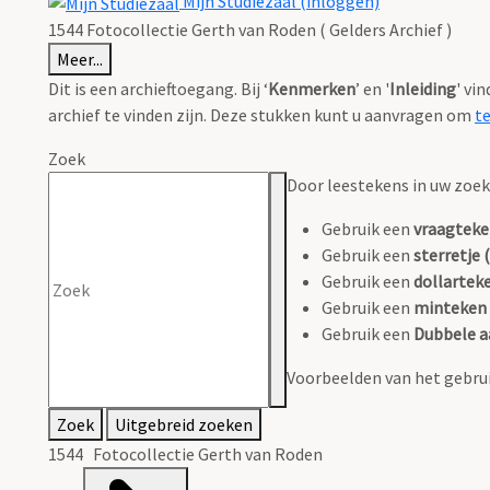
Mijn Studiezaal (inloggen)
1544 Fotocollectie Gerth van Roden ( Gelders Archief )
Meer...
Dit is een archieftoegang. Bij ‘
Kenmerken
’ en '
Inleiding
' vi
archief te vinden zijn. Deze stukken kunt u aanvragen om
t
Zoek
Door leestekens in uw zoeko
Gebruik een
vraagteke
Gebruik een
sterretje (
Gebruik een
dollarteke
Gebruik een
minteken 
Gebruik een
Dubbele a
Voorbeelden van het gebrui
Zoek
Uitgebreid zoeken
1544 Fotocollectie Gerth van Roden