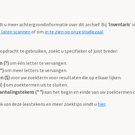
ndt u meer achtergrondinformatie over dit archief. Bij '
Inventaris
' 
e laten scannen
of om
in te zien op onze studiezaal
.
pdracht te gebruiken, zoekt u specifieker of juist breder:
n (?)
om één letter te vervangen.
*)
om meer letters te vervangen.
n ($)
voor uw zoekterm voor resultaten die op elkaar lijken.
(-)
om zoektermen uit te sluiten.
anhalingstekens (" ")
aan het begin en einde van uw zoektermen 
k van deze leestekens en meer zoektips vindt u
hier
.