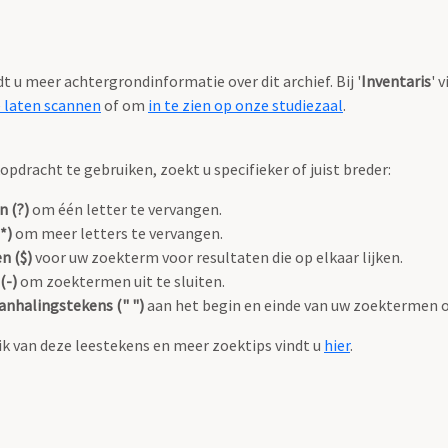
ndt u meer achtergrondinformatie over dit archief. Bij '
Inventaris
' 
e laten scannen
of om
in te zien op onze studiezaal
.
pdracht te gebruiken, zoekt u specifieker of juist breder:
n (?)
om één letter te vervangen.
*)
om meer letters te vervangen.
n ($)
voor uw zoekterm voor resultaten die op elkaar lijken.
(-)
om zoektermen uit te sluiten.
anhalingstekens (" ")
aan het begin en einde van uw zoektermen 
k van deze leestekens en meer zoektips vindt u
hier
.