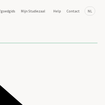
fgoedgids
Mijn Studiezaal
Help
Contact
NL