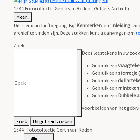
Mijn Studiezaal (inloggen)
1544 Fotocollectie Gerth van Roden ( Gelders Archief )
Meer...
Dit is een archieftoegang. Bij ‘
Kenmerken
’ en '
Inleiding
' vi
archief te vinden zijn. Deze stukken kunt u aanvragen om
t
Zoek
Door leestekens in uw zoeko
Gebruik een
vraagteke
Gebruik een
sterretje (
Gebruik een
dollarteke
Gebruik een
minteken 
Gebruik een
Dubbele a
Voorbeelden van het gebrui
Zoek
Uitgebreid zoeken
1544 Fotocollectie Gerth van Roden