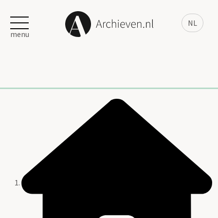
NL
menu