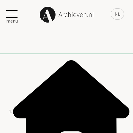
NL
menu