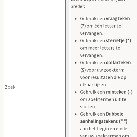
breder:
Gebruik een
vraagteken
(?)
om één letter te
vervangen.
Gebruik een
sterretje (*)
om meer letters te
vervangen.
Gebruik een
dollarteken
($)
voor uw zoekterm
voor resultaten die op
elkaar lijken.
Gebruik een
minteken (-)
om zoektermen uit te
sluiten.
Gebruik een
Dubbele
aanhalingstekens (" ")
aan het begin en einde
van uw zoektermen om