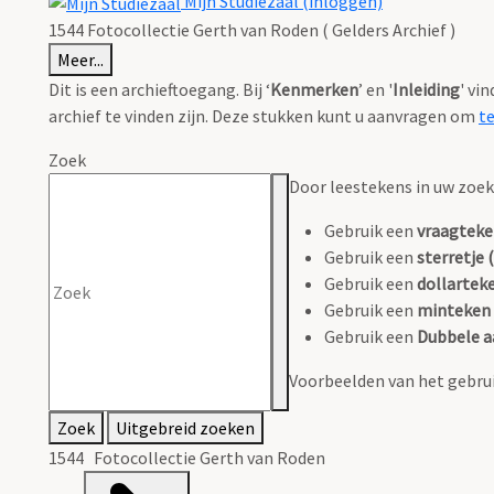
Mijn Studiezaal (inloggen)
1544 Fotocollectie Gerth van Roden ( Gelders Archief )
Meer...
Dit is een archieftoegang. Bij ‘
Kenmerken
’ en '
Inleiding
' vi
archief te vinden zijn. Deze stukken kunt u aanvragen om
t
Zoek
Door leestekens in uw zoeko
Gebruik een
vraagteke
Gebruik een
sterretje (
Gebruik een
dollarteke
Gebruik een
minteken 
Gebruik een
Dubbele a
Voorbeelden van het gebrui
Zoek
Uitgebreid zoeken
1544 Fotocollectie Gerth van Roden