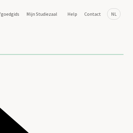
fgoedgids
Mijn Studiezaal
Help
Contact
NL