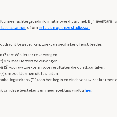
ndt u meer achtergrondinformatie over dit archief. Bij '
Inventaris
' 
e laten scannen
of om
in te zien op onze studiezaal
.
pdracht te gebruiken, zoekt u specifieker of juist breder:
n (?)
om één letter te vervangen.
*)
om meer letters te vervangen.
n ($)
voor uw zoekterm voor resultaten die op elkaar lijken.
(-)
om zoektermen uit te sluiten.
anhalingstekens (" ")
aan het begin en einde van uw zoektermen 
k van deze leestekens en meer zoektips vindt u
hier
.