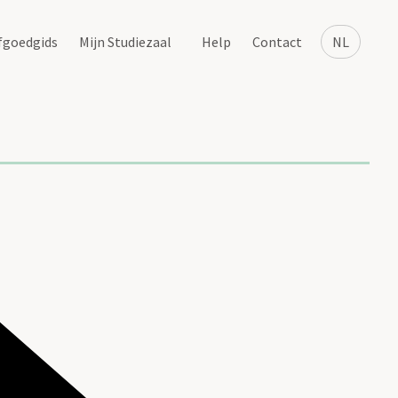
fgoedgids
Mijn Studiezaal
Help
Contact
NL