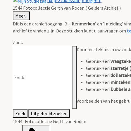
Mijn Studiezaal (inloggen)
1544 Fotocollectie Gerth van Roden ( Gelders Archief )
Meer...
Dit is een archieftoegang. Bij ‘
Kenmerken
’ en '
Inleiding
' vi
archief te vinden zijn. Deze stukken kunt u aanvragen om
t
Zoek
Door leestekens in uw zoeko
Gebruik een
vraagteke
Gebruik een
sterretje (
Gebruik een
dollarteke
Gebruik een
minteken 
Gebruik een
Dubbele a
Voorbeelden van het gebrui
Zoek
Uitgebreid zoeken
1544 Fotocollectie Gerth van Roden