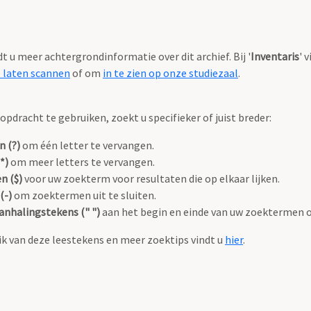
ndt u meer achtergrondinformatie over dit archief. Bij '
Inventaris
' 
e laten scannen
of om
in te zien op onze studiezaal
.
pdracht te gebruiken, zoekt u specifieker of juist breder:
n (?)
om één letter te vervangen.
*)
om meer letters te vervangen.
n ($)
voor uw zoekterm voor resultaten die op elkaar lijken.
(-)
om zoektermen uit te sluiten.
anhalingstekens (" ")
aan het begin en einde van uw zoektermen 
k van deze leestekens en meer zoektips vindt u
hier
.