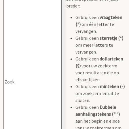
breder:
Gebruik een
vraagteken
(?)
om één letter te
vervangen.
Gebruik een
sterretje (*)
om meer letters te
vervangen.
Gebruik een
dollarteken
($)
voor uw zoekterm
voor resultaten die op
elkaar lijken.
Gebruik een
minteken (-)
om zoektermen uit te
sluiten.
Gebruik een
Dubbele
aanhalingstekens (" ")
aan het begin en einde
van uw zoektermen om