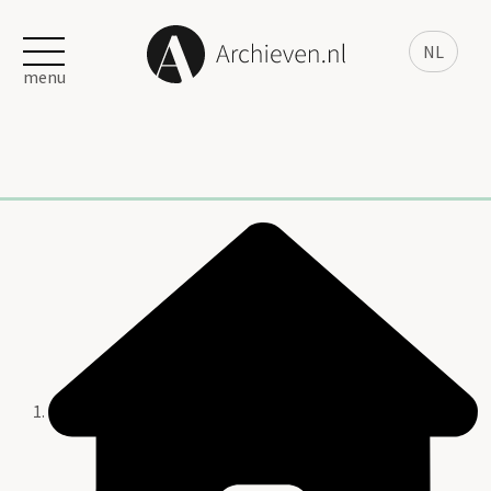
NL
menu