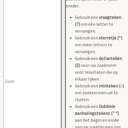
breder:
Gebruik een
vraagteken
(?)
om één letter te
vervangen.
Gebruik een
sterretje (*)
om meer letters te
vervangen.
Gebruik een
dollarteken
($)
voor uw zoekterm
voor resultaten die op
elkaar lijken.
Gebruik een
minteken (-)
om zoektermen uit te
sluiten.
Gebruik een
Dubbele
aanhalingstekens (" ")
aan het begin en einde
van uw zoektermen om