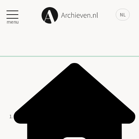
NL
menu