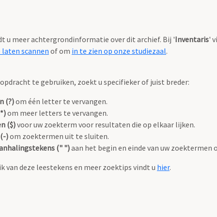
ndt u meer achtergrondinformatie over dit archief. Bij '
Inventaris
' 
e laten scannen
of om
in te zien op onze studiezaal
.
pdracht te gebruiken, zoekt u specifieker of juist breder:
n (?)
om één letter te vervangen.
*)
om meer letters te vervangen.
n ($)
voor uw zoekterm voor resultaten die op elkaar lijken.
(-)
om zoektermen uit te sluiten.
anhalingstekens (" ")
aan het begin en einde van uw zoektermen 
k van deze leestekens en meer zoektips vindt u
hier
.