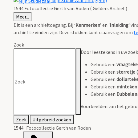
Mijn Studiezaal (inloggen)
1544 Fotocollectie Gerth van Roden ( Gelders Archief )
Meer...
Dit is een archieftoegang. Bij ‘
Kenmerken
’ en '
Inleiding
' vi
archief te vinden zijn. Deze stukken kunt u aanvragen om
t
Zoek
Door leestekens in uw zoeko
Gebruik een
vraagteke
Gebruik een
sterretje (
Gebruik een
dollarteke
Gebruik een
minteken 
Gebruik een
Dubbele a
Voorbeelden van het gebrui
Zoek
Uitgebreid zoeken
1544 Fotocollectie Gerth van Roden