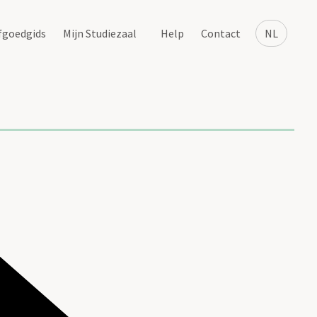
fgoedgids
Mijn Studiezaal
Help
Contact
NL