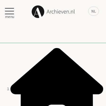
NL
menu