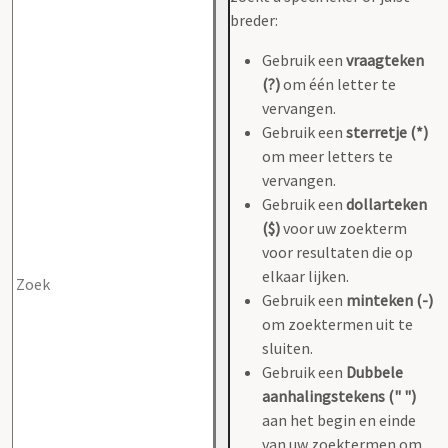
breder:
Gebruik een
vraagteken
(?)
om één letter te
vervangen.
Gebruik een
sterretje (*)
om meer letters te
vervangen.
Gebruik een
dollarteken
($)
voor uw zoekterm
voor resultaten die op
elkaar lijken.
Gebruik een
minteken (-)
om zoektermen uit te
sluiten.
Gebruik een
Dubbele
aanhalingstekens (" ")
aan het begin en einde
van uw zoektermen om