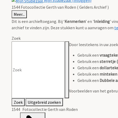
Mijn Studiezaal (inloggen)
1544 Fotocollectie Gerth van Roden ( Gelders Archief )
Meer...
Dit is een archieftoegang. Bij ‘
Kenmerken
’ en '
Inleiding
' vi
archief te vinden zijn. Deze stukken kunt u aanvragen om
t
Zoek
Door leestekens in uw zoeko
Gebruik een
vraagteke
Gebruik een
sterretje (
Gebruik een
dollarteke
Gebruik een
minteken 
Gebruik een
Dubbele a
Voorbeelden van het gebrui
Zoek
Uitgebreid zoeken
1544 Fotocollectie Gerth van Roden