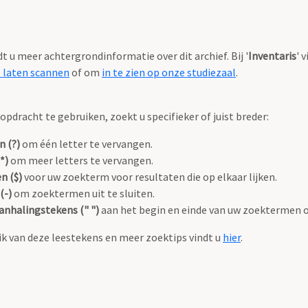
ndt u meer achtergrondinformatie over dit archief. Bij '
Inventaris
' 
e laten scannen
of om
in te zien op onze studiezaal
.
pdracht te gebruiken, zoekt u specifieker of juist breder:
n (?)
om één letter te vervangen.
*)
om meer letters te vervangen.
n ($)
voor uw zoekterm voor resultaten die op elkaar lijken.
(-)
om zoektermen uit te sluiten.
anhalingstekens (" ")
aan het begin en einde van uw zoektermen 
k van deze leestekens en meer zoektips vindt u
hier
.