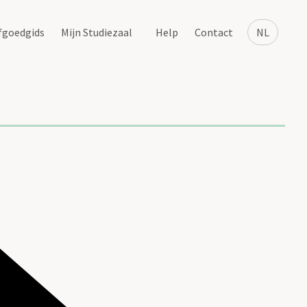
fgoedgids
Mijn Studiezaal
Help
Contact
NL