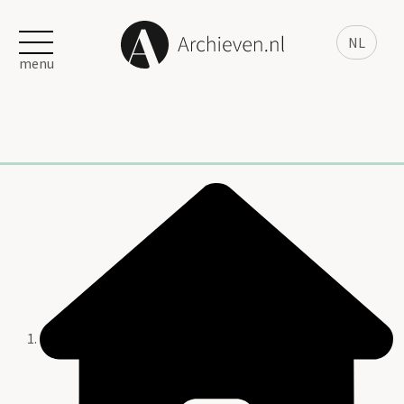
NL
menu