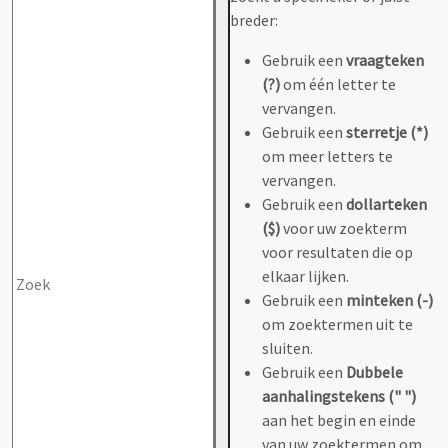
breder:
Gebruik een
vraagteken
(?)
om één letter te
vervangen.
Gebruik een
sterretje (*)
om meer letters te
vervangen.
Gebruik een
dollarteken
($)
voor uw zoekterm
voor resultaten die op
elkaar lijken.
Gebruik een
minteken (-)
om zoektermen uit te
sluiten.
Gebruik een
Dubbele
aanhalingstekens (" ")
aan het begin en einde
van uw zoektermen om