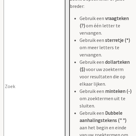
breder:
Gebruik een
vraagteken
(?)
om één letter te
vervangen.
Gebruik een
sterretje (*)
om meer letters te
vervangen.
Gebruik een
dollarteken
($)
voor uw zoekterm
voor resultaten die op
elkaar lijken.
Gebruik een
minteken (-)
om zoektermen uit te
sluiten.
Gebruik een
Dubbele
aanhalingstekens (" ")
aan het begin en einde
van uw zoektermen om