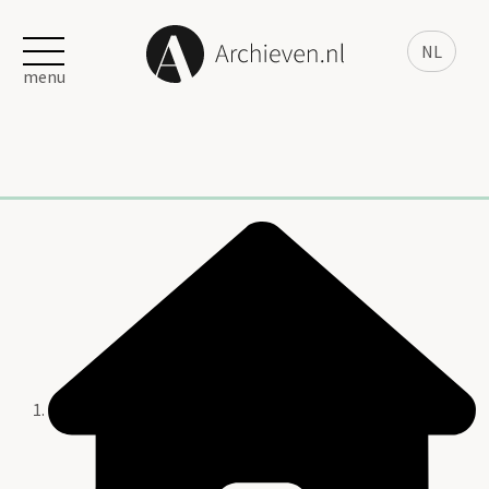
NL
menu