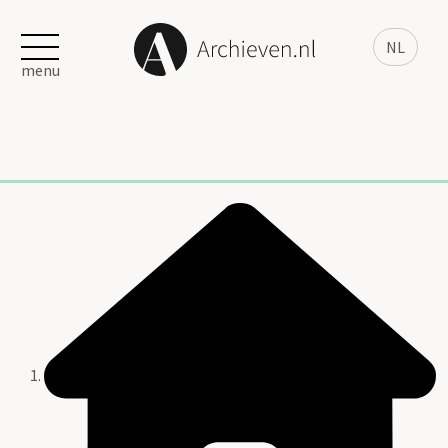
NL
menu