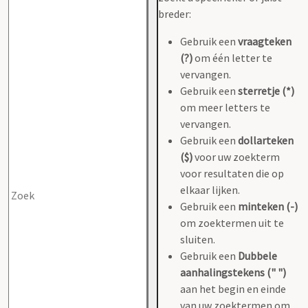
breder:
Gebruik een
vraagteken
(?)
om één letter te
vervangen.
Gebruik een
sterretje (*)
om meer letters te
vervangen.
Gebruik een
dollarteken
($)
voor uw zoekterm
voor resultaten die op
elkaar lijken.
Gebruik een
minteken (-)
om zoektermen uit te
sluiten.
Gebruik een
Dubbele
aanhalingstekens (" ")
aan het begin en einde
van uw zoektermen om