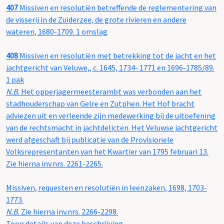
407
Missiven en resolutiën betreffende de reglementering van
de visserij in de Zuiderzee, de grote rivieren en andere
wateren, 1680-1709. 1 omslag
408
Missiven en resolutiën met betrekking tot de jacht en het
jachtgericht van Veluwe,, c. 1645, 1734- 1771 en 1696-1785/89.
1 pak
N.B.
Het opperjagermeesterambt was verbonden aan het
stadhouderschap van Gelre en Zutphen. Het Hof bracht
adviezen uit en verleende zijn medewerking bij de uitoefening
van de rechtsmacht in jachtdelicten. Het Veluwse jachtgericht
werd afgeschaft bij publicatie van de Provisionele
Volksrepresentanten van het Kwartier van 1795 februari 13.
Zie hierna inv.nrs. 2261-2265.
Missiven, requesten en resolutiën in leenzaken, 1698, 1703-
1773.
N.B.
Zie hierna inv.nrs. 2266-2298.
Toon details van deze beschrijving