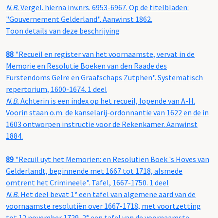
N.B.
Vergel. hierna inv.nrs. 6953-6967. Op de titelbladen:
"Gouvernement Gelderland". Aanwinst 1862.
Toon details van deze beschrijving
88
"Recueil en register van het voornaamste, vervat in de
Memorie en Resolutie Boeken van den Raade des
Furstendoms Gelre en Graafschaps Zutphen". Systematisch
repertorium, 1600-1674. 1 deel
N.B.
Achterin is een index op het recueil, lopende van A-H.
Voorin staan o.m. de kanselarij-ordonnantie van 1622 en de in
1603 ontworpen instructie voor de Rekenkamer. Aanwinst
1884.
89
"Recuil uyt het Memoriën: en Resolutiën Boek 's Hoves van
Gelderlandt, beginnende met 1667 tot 1718, alsmede
omtrent het Crimineele". Tafel, 1667-1750. 1 deel
N.B.
Het deel bevat 1° een tafel van algemene aard van de
voornaamste resolutiën over 1667-1718, met voortzetting
tot 12 november 1729, 2° een tafel van de voornaamste