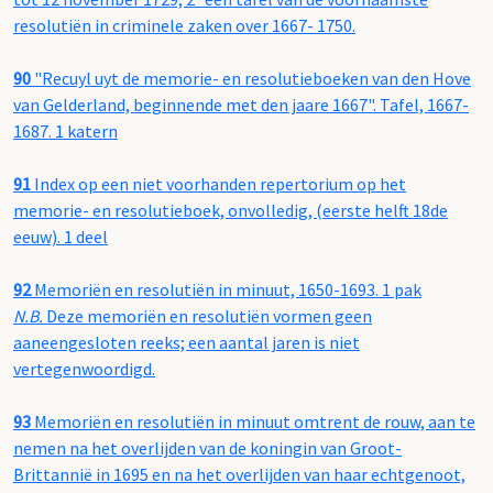
resolutiën in criminele zaken over 1667- 1750.
90
"Recuyl uyt de memorie- en resolutieboeken van den Hove
van Gelderland, beginnende met den jaare 1667". Tafel, 1667-
1687. 1 katern
91
Index op een niet voorhanden repertorium op het
memorie- en resolutieboek, onvolledig, (eerste helft 18de
eeuw). 1 deel
92
Memoriën en resolutiën in minuut, 1650-1693. 1 pak
N.B.
Deze memoriën en resolutiën vormen geen
aaneengesloten reeks; een aantal jaren is niet
vertegenwoordigd.
93
Memoriën en resolutiën in minuut omtrent de rouw, aan te
nemen na het overlijden van de koningin van Groot-
Brittannië in 1695 en na het overlijden van haar echtgenoot,