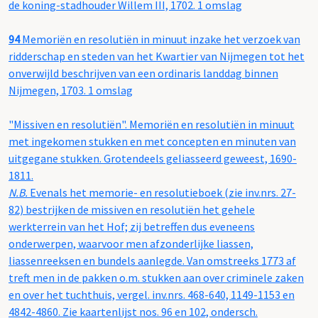
de koning-stadhouder Willem III, 1702. 1 omslag
94
Memoriën en resolutiën in minuut inzake het verzoek van
ridderschap en steden van het Kwartier van Nijmegen tot het
onverwijld beschrijven van een ordinaris landdag binnen
Nijmegen, 1703. 1 omslag
"Missiven en resolutiën". Memoriën en resolutiën in minuut
met ingekomen stukken en met concepten en minuten van
uitgegane stukken. Grotendeels geliasseerd geweest, 1690-
1811.
N.B.
Evenals het memorie- en resolutieboek (zie inv.nrs. 27-
82) bestrijken de missiven en resolutiën het gehele
werkterrein van het Hof; zij betreffen dus eveneens
onderwerpen, waarvoor men afzonderlijke liassen,
liassenreeksen en bundels aanlegde. Van omstreeks 1773 af
treft men in de pakken o.m. stukken aan over criminele zaken
en over het tuchthuis, vergel. inv.nrs. 468-640, 1149-1153 en
4842-4860. Zie kaartenlijst nos. 96 en 102, ondersch.