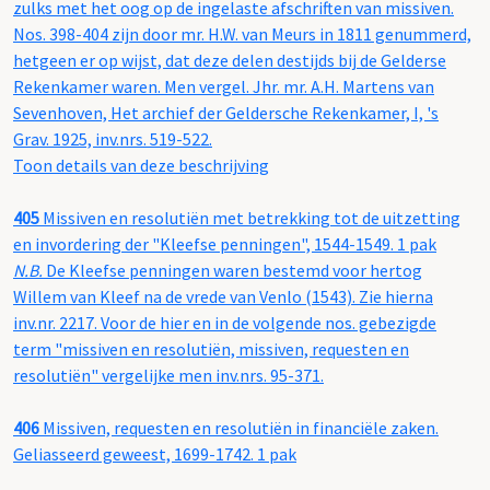
zulks met het oog op de ingelaste afschriften van missiven.
Nos. 398-404 zijn door mr. H.W. van Meurs in 1811 genummerd,
hetgeen er op wijst, dat deze delen destijds bij de Gelderse
Rekenkamer waren. Men vergel. Jhr. mr. A.H. Martens van
Sevenhoven, Het archief der Geldersche Rekenkamer, I, 's
Grav. 1925, inv.nrs. 519-522.
Toon details van deze beschrijving
405
Missiven en resolutiën met betrekking tot de uitzetting
en invordering der "Kleefse penningen", 1544-1549. 1 pak
N.B.
De Kleefse penningen waren bestemd voor hertog
Willem van Kleef na de vrede van Venlo (1543). Zie hierna
inv.nr. 2217. Voor de hier en in de volgende nos. gebezigde
term "missiven en resolutiën, missiven, requesten en
resolutiën" vergelijke men inv.nrs. 95-371.
406
Missiven, requesten en resolutiën in financiële zaken.
Geliasseerd geweest, 1699-1742. 1 pak