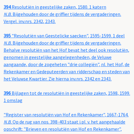
394
Resolutiën in geestelijke zaken, 1580. 1 katern
N.B.
Bijgehouden door de griffier tijdens de vergaderingen.
Vergel. inv.nrs. 2342, 2343.
395
"Resolutiën van Geestelicke saecken", 1595-1599. 1 deel
N.B.
Bijgehouden door de griffier tijdens de vergaderingen.
Behalve resolutiën van het Hof bevat het deel ook resolutiën,
genomen in geestelijke aangelegenheden, de Veluwe
aangaande, door de zogeheten "drie collegiën", nl. het Hof, de
Rekenkamer en Gedeputeerden van ridderschap en steden van
het Veluwse Kwartier. Zie hierna inv.nrs. 2342 en 2343.
396
Bijlagen tot de resolutiën in geestelijke zaken, 1598, 1599.
1 omslag
"Register van resolutiën van Hof en Rekenkamer", 1667-1764.
N.B.
Op de rug van nos. 398-403 staat i.pl. v. het aangehaalde
opschrift: "Brieven en resolutiën van Hof en Rekenkamer",