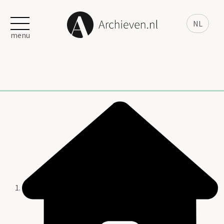
NL
menu