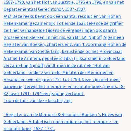
1587-1790, van het Hof van Justitie, 1795 en 1796, en van het
Departementaal Gerechtshof, 1587-1807.
N.B.
Deze reeks bevat ook een aantal resolutiën van Hof en
Rekenkamer gezamenlijk. Tot einde 1632 tekende de griffier
zelf het verhandelde tijdens de vergaderingen op; daarna
grosseerden klerken. In het ms. van Mr. I.A. Nijhoff, Algemeen
Register van Boeken, charters enz. van 't voormalig Hof en de
Rekenkamer van Gelderland, berustende op het Provinciaal
Archief te Arnhem, gedateerd 1825 (rijksarchief in Gelderland,
verzameling Nijhoff) vindt men in de rubriek "Hof van
Gelderland" onder 2 vermeld: Minuten der Memoriën en
Resolutiën over de jaren 1791 tot 1794. Deze zijn niet meer
aanwezig; terwijl het memorie- en resolutieboek (inv.nrs. 18-
82) over 1791- 1794 een gaping vertoont.
Toon details van deze beschrijving
"Register over de Memorie & Resolutie Boeken 's Hoves van
Gelderland". Alfabetisch repertorium op het memorie- en
resolutieboek, 1587-1781.