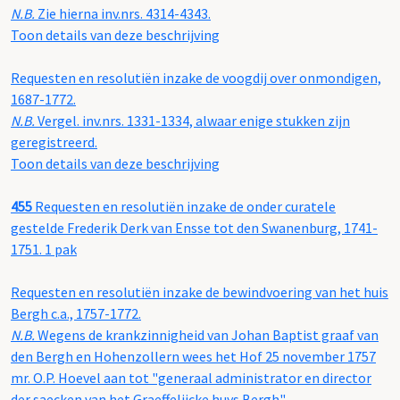
N.B.
Zie hierna inv.nrs. 4314-4343.
Toon details van deze beschrijving
Requesten en resolutiën inzake de voogdij over onmondigen,
1687-1772.
N.B.
Vergel. inv.nrs. 1331-1334, alwaar enige stukken zijn
geregistreerd.
Toon details van deze beschrijving
455
Requesten en resolutiën inzake de onder curatele
gestelde Frederik Derk van Ensse tot den Swanenburg, 1741-
1751. 1 pak
Requesten en resolutiën inzake de bewindvoering van het huis
Bergh c.a., 1757-1772.
N.B.
Wegens de krankzinnigheid van Johan Baptist graaf van
den Bergh en Hohenzollern wees het Hof 25 november 1757
mr. O.P. Hoevel aan tot "generaal administrator en director
der saecken van het Graeffelijcke huys Bergh".