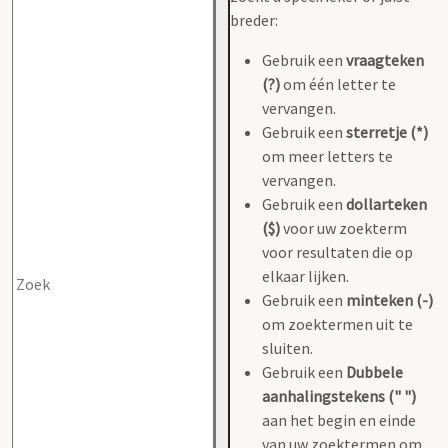
breder:
Gebruik een
vraagteken
(?)
om één letter te
vervangen.
Gebruik een
sterretje (*)
om meer letters te
vervangen.
Gebruik een
dollarteken
($)
voor uw zoekterm
voor resultaten die op
elkaar lijken.
Gebruik een
minteken (-)
om zoektermen uit te
sluiten.
Gebruik een
Dubbele
aanhalingstekens (" ")
aan het begin en einde
van uw zoektermen om