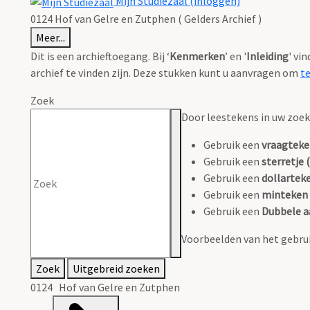
Mijn Studiezaal (inloggen)
0124 Hof van Gelre en Zutphen ( Gelders Archief )
Meer...
Dit is een archieftoegang. Bij ‘
Kenmerken
’ en '
Inleiding
' vi
archief te vinden zijn. Deze stukken kunt u aanvragen om
t
Zoek
Door leestekens in uw zoeko
Gebruik een
vraagteke
Gebruik een
sterretje (
Gebruik een
dollarteke
Gebruik een
minteken 
Gebruik een
Dubbele a
Voorbeelden van het gebrui
Zoek
Uitgebreid zoeken
0124 Hof van Gelre en Zutphen