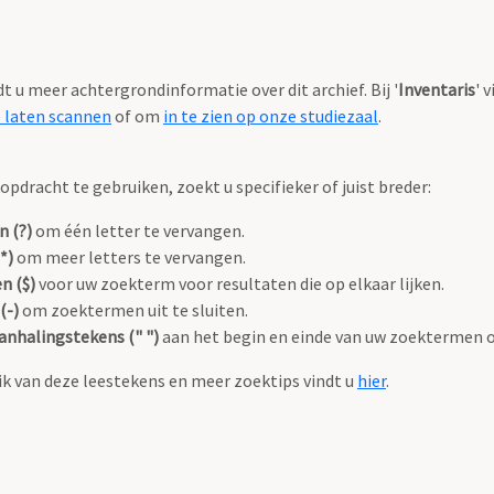
ndt u meer achtergrondinformatie over dit archief. Bij '
Inventaris
' 
e laten scannen
of om
in te zien op onze studiezaal
.
pdracht te gebruiken, zoekt u specifieker of juist breder:
n (?)
om één letter te vervangen.
*)
om meer letters te vervangen.
n ($)
voor uw zoekterm voor resultaten die op elkaar lijken.
(-)
om zoektermen uit te sluiten.
anhalingstekens (" ")
aan het begin en einde van uw zoektermen 
k van deze leestekens en meer zoektips vindt u
hier
.