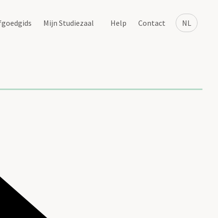
fgoedgids
Mijn Studiezaal
Help
Contact
NL