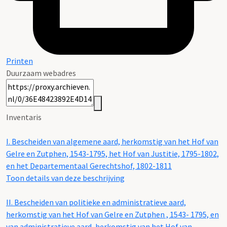
Printen
Duurzaam webadres
Inventaris
I.
Bescheiden van algemene aard, herkomstig van het Hof van
Gelre en Zutphen, 1543-1795, het Hof van Justitie, 1795-1802,
en het Departementaal Gerechtshof, 1802-1811
Toon details van deze beschrijving
II.
Bescheiden van politieke en administratieve aard,
herkomstig van het Hof van Gelre en Zutphen , 1543- 1795, en
van administratieve aard, herkomstig van het Hof van