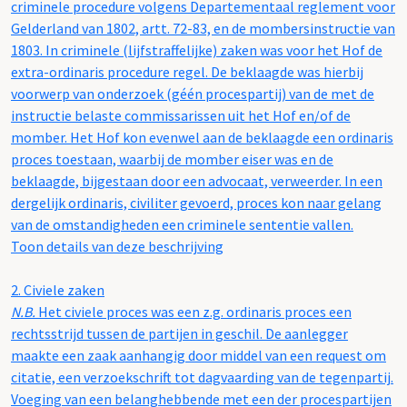
criminele procedure volgens Departementaal reglement voor
Gelderland van 1802, artt. 72-83, en de mombersinstructie van
1803. In criminele (lijfstraffelijke) zaken was voor het Hof de
extra-ordinaris procedure regel. De beklaagde was hierbij
voorwerp van onderzoek (géén procespartij) van de met de
instructie belaste commissarissen uit het Hof en/of de
momber. Het Hof kon evenwel aan de beklaagde een ordinaris
proces toestaan, waarbij de momber eiser was en de
beklaagde, bijgestaan door een advocaat, verweerder. In een
dergelijk ordinaris, civiliter gevoerd, proces kon naar gelang
van de omstandigheden een criminele sententie vallen.
Toon details van deze beschrijving
2.
Civiele zaken
N.B.
Het civiele proces was een z.g. ordinaris proces een
rechtsstrijd tussen de partijen in geschil. De aanlegger
maakte een zaak aanhangig door middel van een request om
citatie, een verzoekschrift tot dagvaarding van de tegenpartij.
Voeging van een belanghebbende met een der procespartijen