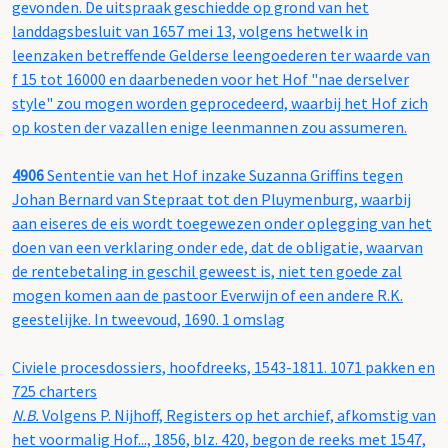
gevonden. De uitspraak geschiedde op grond van het
landdagsbesluit van 1657 mei 13, volgens hetwelk in
leenzaken betreffende Gelderse leengoederen ter waarde van
f 15 tot 16000 en daarbeneden voor het Hof "nae derselver
style" zou mogen worden geprocedeerd, waarbij het Hof zich
op kosten der vazallen enige leenmannen zou assumeren.
4906
Sententie van het Hof inzake Suzanna Griffins tegen
Johan Bernard van Stepraat tot den Pluymenburg, waarbij
aan eiseres de eis wordt toegewezen onder oplegging van het
doen van een verklaring onder ede, dat de obligatie, waarvan
de rentebetaling in geschil geweest is, niet ten goede zal
mogen komen aan de pastoor Everwijn of een andere R.K.
geestelijke. In tweevoud, 1690. 1 omslag
Civiele procesdossiers, hoofdreeks, 1543-1811. 1071 pakken en
725 charters
N.B.
Volgens P. Nijhoff, Registers op het archief, afkomstig van
het voormalig Hof..., 1856, blz. 420, begon de reeks met 1547,