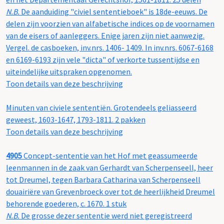
N.B.
De aanduiding "civiel sententieboek" is 18de-eeuws. De
delen zijn voorzien van alfabetische indices op de voornamen
van de eisers of aanleggers. Enige jaren zijn niet aanwezig.
Vergel. de casboeken, inv.nrs. 1406- 1409. In inv.nrs. 6067-6168
en 6169-6193 zijn vele "dicta" of verkorte tussentijdse en
uiteindelijke uitspraken opgenomen.
Toon details van deze beschrijving
Minuten van civiele sententiën. Grotendeels geliasseerd
geweest, 1603-1647, 1793-1811. 2 pakken
Toon details van deze beschrijving
4905
Concept-sententie van het Hof met geassumeerde
leenmannen in de zaak van Gerhardt van Scherpenseell, heer
tot Dreumel, tegen Barbara Catharina van Scherpenseell
douairiëre van Grevenbroeck over tot de heerlijkheid Dreumel
behorende goederen, c. 1670. 1 stuk
N.B.
De grosse dezer sententie werd niet geregistreerd