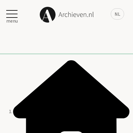
NL
menu