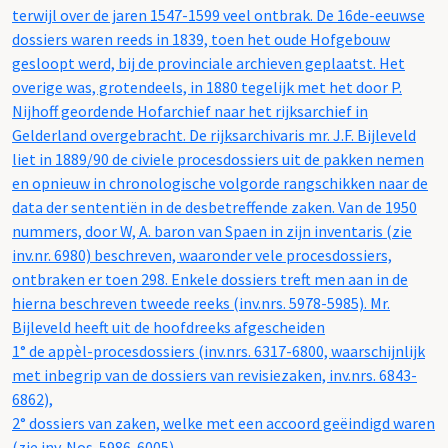
terwijl over de jaren 1547-1599 veel ontbrak. De 16de-eeuwse
dossiers waren reeds in 1839, toen het oude Hofgebouw
gesloopt werd, bij de provinciale archieven geplaatst. Het
overige was, grotendeels, in 1880 tegelijk met het door P.
Nijhoff geordende Hofarchief naar het rijksarchief in
Gelderland overgebracht. De rijksarchivaris mr. J.F. Bijleveld
liet in 1889/90 de civiele procesdossiers uit de pakken nemen
en opnieuw in chronologische volgorde rangschikken naar de
data der sententiën in de desbetreffende zaken. Van de 1950
nummers, door W, A. baron van Spaen in zijn inventaris (zie
inv.nr. 6980) beschreven, waaronder vele procesdossiers,
ontbraken er toen 298. Enkele dossiers treft men aan in de
hierna beschreven tweede reeks (inv.nrs. 5978-5985). Mr.
Bijleveld heeft uit de hoofdreeks afgescheiden
1° de appèl-procesdossiers (inv.nrs. 6317-6800, waarschijnlijk
met inbegrip van de dossiers van revisiezaken, inv.nrs. 6843-
6862),
2° dossiers van zaken, welke met een accoord geëindigd waren
(zie inv. Nos. 5986-6005).