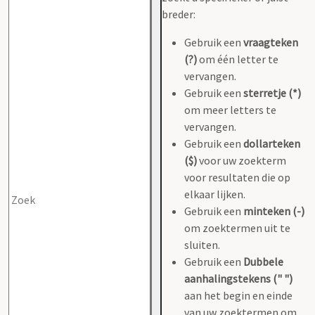
breder:
Gebruik een
vraagteken
(?)
om één letter te
vervangen.
Gebruik een
sterretje (*)
om meer letters te
vervangen.
Gebruik een
dollarteken
($)
voor uw zoekterm
voor resultaten die op
elkaar lijken.
Gebruik een
minteken (-)
om zoektermen uit te
sluiten.
Gebruik een
Dubbele
aanhalingstekens (" ")
aan het begin en einde
van uw zoektermen om