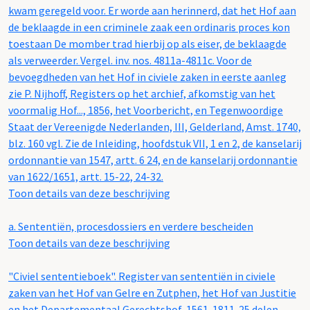
kwam geregeld voor. Er worde aan herinnerd, dat het Hof aan
de beklaagde in een criminele zaak een ordinaris proces kon
toestaan De momber trad hierbij op als eiser, de beklaagde
als verweerder. Vergel. inv. nos. 4811a-4811c. Voor de
bevoegdheden van het Hof in civiele zaken in eerste aanleg
zie P. Nijhoff, Registers op het archief, afkomstig van het
voormalig Hof..., 1856, het Voorbericht, en Tegenwoordige
Staat der Vereenigde Nederlanden, III, Gelderland, Amst. 1740,
blz. 160 vgl. Zie de Inleiding, hoofdstuk VII, 1 en 2, de kanselarij
ordonnantie van 1547, artt. 6 24, en de kanselarij ordonnantie
van 1622/1651, artt. 15-22, 24-32.
Toon details van deze beschrijving
a.
Sententiën, procesdossiers en verdere bescheiden
Toon details van deze beschrijving
"Civiel sententieboek". Register van sententiën in civiele
zaken van het Hof van Gelre en Zutphen, het Hof van Justitie
en het Departementaal Gerechtshof, 1561-1811. 25 delen