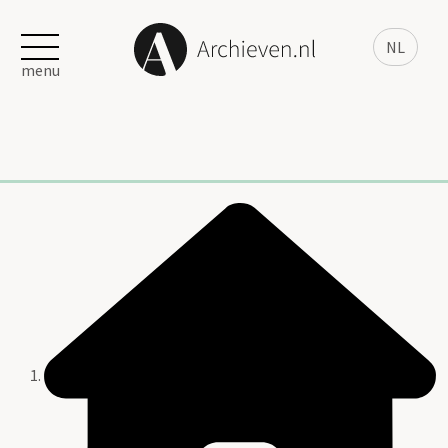
NL
menu