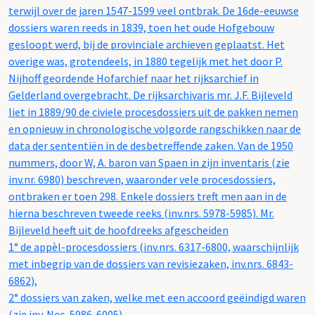
terwijl over de jaren 1547-1599 veel ontbrak. De 16de-eeuwse
dossiers waren reeds in 1839, toen het oude Hofgebouw
gesloopt werd, bij de provinciale archieven geplaatst. Het
overige was, grotendeels, in 1880 tegelijk met het door P.
Nijhoff geordende Hofarchief naar het rijksarchief in
Gelderland overgebracht. De rijksarchivaris mr. J.F. Bijleveld
liet in 1889/90 de civiele procesdossiers uit de pakken nemen
en opnieuw in chronologische volgorde rangschikken naar de
data der sententiën in de desbetreffende zaken. Van de 1950
nummers, door W, A. baron van Spaen in zijn inventaris (zie
inv.nr. 6980) beschreven, waaronder vele procesdossiers,
ontbraken er toen 298. Enkele dossiers treft men aan in de
hierna beschreven tweede reeks (inv.nrs. 5978-5985). Mr.
Bijleveld heeft uit de hoofdreeks afgescheiden
1° de appèl-procesdossiers (inv.nrs. 6317-6800, waarschijnlijk
met inbegrip van de dossiers van revisiezaken, inv.nrs. 6843-
6862),
2° dossiers van zaken, welke met een accoord geëindigd waren
(zie inv. Nos. 5986-6005).