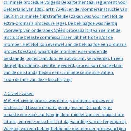
criminele procedure volgens Departementaal reglement voor
Gelderland van 1802, artt. 72-83, en de mombersinstructie van
1803. In criminele (lijfstraffelijke) zaken was voor het Hof de
extra-ordinaris procedure regel. De beklaagde was hierbij
voorwerp van onderzoek (géén procespartij) van de met de
instructie belaste commissarissen uit het Hof en/of de
momber. Het Hof kon evenwel aan de beklaagde een ordinaris
proces toestaan, waarbij de momber eiser was en de
beklaagde, bijgestaan door een advocaat, verweerder. In een
dergelijk ordinaris, civiliter gevoerd, proces kon naar gelang
van de omstandigheden een criminele sententie vallen.
Toon details van deze beschrijving
2.
Civiele zaken
N.B.
Het civiele proces was een z.g. ordinaris proces een
rechtsstrijd tussen de partijen in geschil. De aanlegger
maakte een zaak aanhangig door middel van een request om
citatie, een verzoekschrift tot dagvaarding van de tegenpartij.
Voeging van een belanghebbende met een der procespartijen