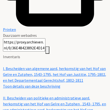
Printen
Duurzaam webadres
Inventaris
I.
Bescheiden van algemene aard, herkomstig van het Hof van
Gelre en Zutphen, 1543-1795, het Hof van Justitie, 1795-1802,
en het Departementaal Gerechtshof, 1802-1811
Toon details van deze beschrijving
II.
Bescheiden van politieke en administratieve aard,
herkomstig van het Hof van Gelre en Zutphen , 1543- 1795, en
van administratieve aard, herkomstig van het Hof van