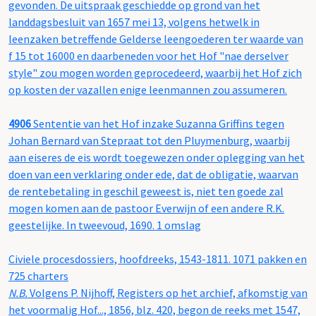
gevonden. De uitspraak geschiedde op grond van het
landdagsbesluit van 1657 mei 13, volgens hetwelk in
leenzaken betreffende Gelderse leengoederen ter waarde van
f 15 tot 16000 en daarbeneden voor het Hof "nae derselver
style" zou mogen worden geprocedeerd, waarbij het Hof zich
op kosten der vazallen enige leenmannen zou assumeren.
4906
Sententie van het Hof inzake Suzanna Griffins tegen
Johan Bernard van Stepraat tot den Pluymenburg, waarbij
aan eiseres de eis wordt toegewezen onder oplegging van het
doen van een verklaring onder ede, dat de obligatie, waarvan
de rentebetaling in geschil geweest is, niet ten goede zal
mogen komen aan de pastoor Everwijn of een andere R.K.
geestelijke. In tweevoud, 1690. 1 omslag
Civiele procesdossiers, hoofdreeks, 1543-1811. 1071 pakken en
725 charters
N.B.
Volgens P. Nijhoff, Registers op het archief, afkomstig van
het voormalig Hof..., 1856, blz. 420, begon de reeks met 1547,