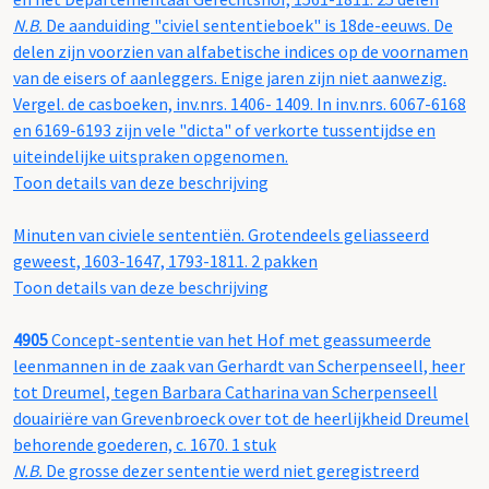
N.B.
De aanduiding "civiel sententieboek" is 18de-eeuws. De
delen zijn voorzien van alfabetische indices op de voornamen
van de eisers of aanleggers. Enige jaren zijn niet aanwezig.
Vergel. de casboeken, inv.nrs. 1406- 1409. In inv.nrs. 6067-6168
en 6169-6193 zijn vele "dicta" of verkorte tussentijdse en
uiteindelijke uitspraken opgenomen.
Toon details van deze beschrijving
Minuten van civiele sententiën. Grotendeels geliasseerd
geweest, 1603-1647, 1793-1811. 2 pakken
Toon details van deze beschrijving
4905
Concept-sententie van het Hof met geassumeerde
leenmannen in de zaak van Gerhardt van Scherpenseell, heer
tot Dreumel, tegen Barbara Catharina van Scherpenseell
douairiëre van Grevenbroeck over tot de heerlijkheid Dreumel
behorende goederen, c. 1670. 1 stuk
N.B.
De grosse dezer sententie werd niet geregistreerd