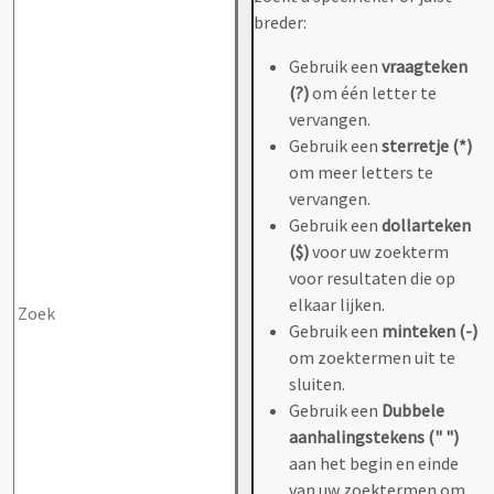
breder:
Gebruik een
vraagteken
(?)
om één letter te
vervangen.
Gebruik een
sterretje (*)
om meer letters te
vervangen.
Gebruik een
dollarteken
($)
voor uw zoekterm
voor resultaten die op
elkaar lijken.
Gebruik een
minteken (-)
om zoektermen uit te
sluiten.
Gebruik een
Dubbele
aanhalingstekens (" ")
aan het begin en einde
van uw zoektermen om