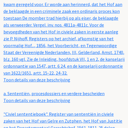
kwam geregeld voor. Er worde aan herinnerd, dat het Hof aan
de beklaagde in een criminele zaak een ordinaris proces kon
toestaan De momber trad hierbij op als eiser, de beklaagde
als verweerder. Vergel. inv. nos. 4811a-4811c. Voor de
bevoegdheden van het Hof in civiele zaken in eerste aanleg
zie P. Nijhoff, Registers op het archief, afkomstig van het
voormalig Hof..., 1856, het Voorbericht, en Tegenwoordige
Staat der Vereenigde Nederlanden, III, Gelderland, Amst. 1740,
blz. 160 vgl. Zie de Inleiding, hoofdstuk VII, 1 en 2, de kanselarij
ordonnantie van 1547, artt. 6 24, en de kanselarij ordonnantie
van 1622/1651, artt. 15-22, 24-32.
Toon details van deze beschrijving
a.
Sententiën, procesdossiers en verdere bescheiden
Toon details van deze beschrijving
"Civiel sententieboek". Register van sententiën in civiele
zaken van het Hof van Gelre en Zutphen, het Hof van Justitie
en het Departementaal Gerechtshof, 1561-1811. 25 delen