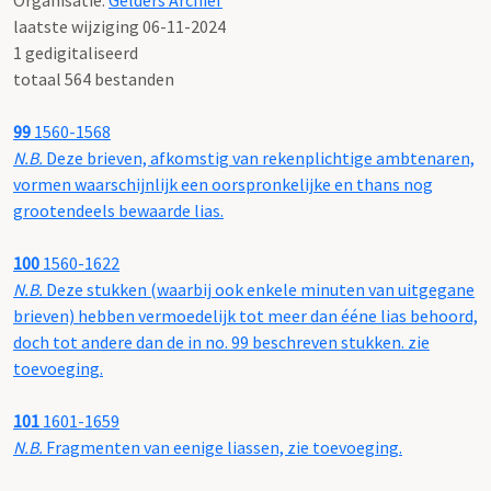
Organisatie:
Gelders Archief
laatste wijziging 06-11-2024
1 gedigitaliseerd
totaal 564 bestanden
99
1560-1568
N.B.
Deze brieven, afkomstig van rekenplichtige ambtenaren,
vormen waarschijnlijk een oorspronkelijke en thans nog
grootendeels bewaarde lias.
100
1560-1622
N.B.
Deze stukken (waarbij ook enkele minuten van uitgegane
brieven) hebben vermoedelijk tot meer dan ééne lias behoord,
doch tot andere dan de in no. 99 beschreven stukken. zie
toevoeging.
101
1601-1659
N.B.
Fragmenten van eenige liassen, zie toevoeging.