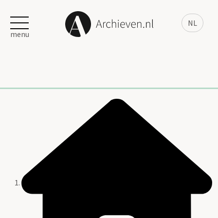
NL
menu