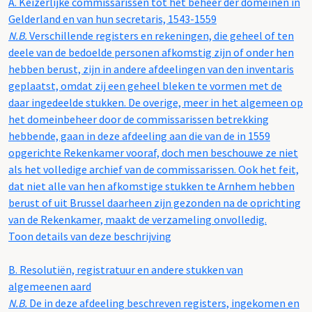
A.
Keizerlijke commissarissen tot het beheer der domeinen in
Gelderland en van hun secretaris, 1543-1559
N.B.
Verschillende registers en rekeningen, die geheel of ten
deele van de bedoelde personen afkomstig zijn of onder hen
hebben berust, zijn in andere afdeelingen van den inventaris
geplaatst, omdat zij een geheel bleken te vormen met de
daar ingedeelde stukken. De overige, meer in het algemeen op
het domeinbeheer door de commissarissen betrekking
hebbende, gaan in deze afdeeling aan die van de in 1559
opgerichte Rekenkamer vooraf, doch men beschouwe ze niet
als het volledige archief van de commissarissen. Ook het feit,
dat niet alle van hen afkomstige stukken te Arnhem hebben
berust of uit Brussel daarheen zijn gezonden na de oprichting
van de Rekenkamer, maakt de verzameling onvolledig.
Toon details van deze beschrijving
B.
Resolutiën, registratuur en andere stukken van
algemeenen aard
N.B.
De in deze afdeeling beschreven registers, ingekomen en