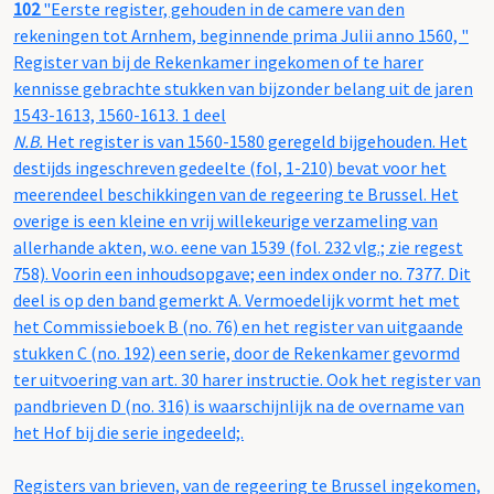
102
"Eerste register, gehouden in de camere van den
rekeningen tot Arnhem, beginnende prima Julii anno 1560, "
Register van bij de Rekenkamer ingekomen of te harer
kennisse gebrachte stukken van bijzonder belang uit de jaren
1543-1613, 1560-1613. 1 deel
N.B.
Het register is van 1560-1580 geregeld bijgehouden. Het
destijds ingeschreven gedeelte (fol, 1-210) bevat voor het
meerendeel beschikkingen van de regeering te Brussel. Het
overige is een kleine en vrij willekeurige verzameling van
allerhande akten, w.o. eene van 1539 (fol. 232 vlg.; zie regest
758). Voorin een inhoudsopgave; een index onder no. 7377. Dit
deel is op den band gemerkt A. Vermoedelijk vormt het met
het Commissieboek B (no. 76) en het register van uitgaande
stukken C (no. 192) een serie, door de Rekenkamer gevormd
ter uitvoering van art. 30 harer instructie. Ook het register van
pandbrieven D (no. 316) is waarschijnlijk na de overname van
het Hof bij die serie ingedeeld;.
Registers van brieven, van de regeering te Brussel ingekomen,