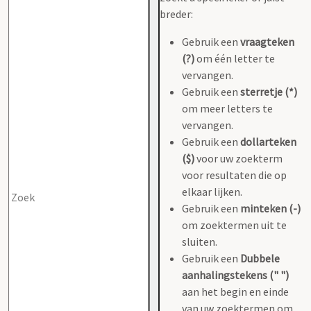
breder:
Gebruik een
vraagteken
(?)
om één letter te
vervangen.
Gebruik een
sterretje (*)
om meer letters te
vervangen.
Gebruik een
dollarteken
($)
voor uw zoekterm
voor resultaten die op
elkaar lijken.
Gebruik een
minteken (-)
om zoektermen uit te
sluiten.
Gebruik een
Dubbele
aanhalingstekens (" ")
aan het begin en einde
van uw zoektermen om