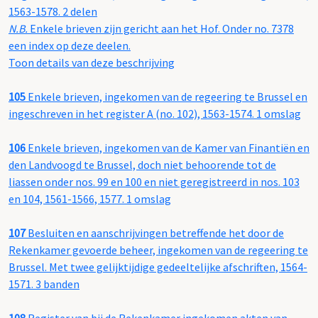
1563-1578. 2 delen
N.B.
Enkele brieven zijn gericht aan het Hof. Onder no. 7378
een index op deze deelen.
Toon details van deze beschrijving
105
Enkele brieven, ingekomen van de regeering te Brussel en
ingeschreven in het register A (no. 102), 1563-1574. 1 omslag
106
Enkele brieven, ingekomen van de Kamer van Finantiën en
den Landvoogd te Brussel, doch niet behoorende tot de
liassen onder nos. 99 en 100 en niet geregistreerd in nos. 103
en 104, 1561-1566, 1577. 1 omslag
107
Besluiten en aanschrijvingen betreffende het door de
Rekenkamer gevoerde beheer, ingekomen van de regeering te
Brussel. Met twee gelijktijdige gedeeltelijke afschriften, 1564-
1571. 3 banden