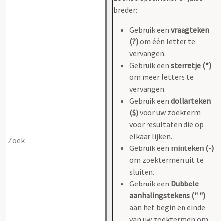
breder:
Gebruik een
vraagteken
(?)
om één letter te
vervangen.
Gebruik een
sterretje (*)
om meer letters te
vervangen.
Gebruik een
dollarteken
($)
voor uw zoekterm
voor resultaten die op
elkaar lijken.
Gebruik een
minteken (-)
om zoektermen uit te
sluiten.
Gebruik een
Dubbele
aanhalingstekens (" ")
aan het begin en einde
van uw zoektermen om