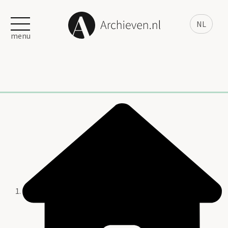
NL
menu