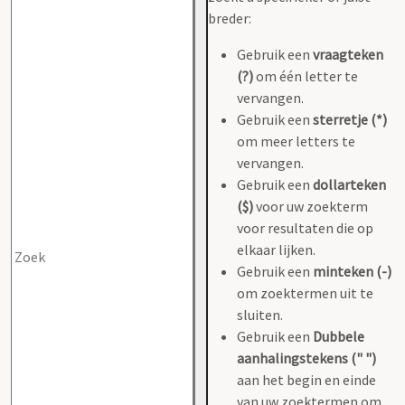
breder:
Gebruik een
vraagteken
(?)
om één letter te
vervangen.
Gebruik een
sterretje (*)
om meer letters te
vervangen.
Gebruik een
dollarteken
($)
voor uw zoekterm
voor resultaten die op
elkaar lijken.
Gebruik een
minteken (-)
om zoektermen uit te
sluiten.
Gebruik een
Dubbele
aanhalingstekens (" ")
aan het begin en einde
van uw zoektermen om