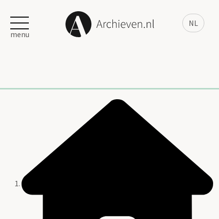
NL
menu