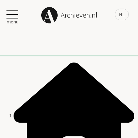
NL
menu