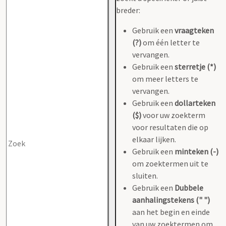
breder:
Gebruik een
vraagteken
(?)
om één letter te
vervangen.
Gebruik een
sterretje (*)
om meer letters te
vervangen.
Gebruik een
dollarteken
($)
voor uw zoekterm
voor resultaten die op
elkaar lijken.
Gebruik een
minteken (-)
om zoektermen uit te
sluiten.
Gebruik een
Dubbele
aanhalingstekens (" ")
aan het begin en einde
van uw zoektermen om