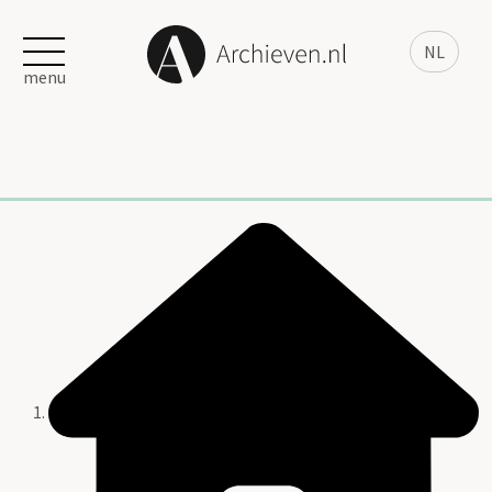
NL
menu