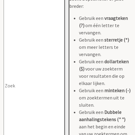
breder:
Gebruik een
vraagteken
(?)
om één letter te
vervangen.
Gebruik een
sterretje (*)
om meer letters te
vervangen.
Gebruik een
dollarteken
($)
voor uw zoekterm
voor resultaten die op
elkaar lijken.
Gebruik een
minteken (-)
om zoektermen uit te
sluiten.
Gebruik een
Dubbele
aanhalingstekens (" ")
aan het begin en einde
van uw zoektermen om