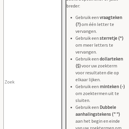
breder:
Gebruik een
vraagteken
(?)
om één letter te
vervangen.
Gebruik een
sterretje (*)
om meer letters te
vervangen.
Gebruik een
dollarteken
($)
voor uw zoekterm
voor resultaten die op
elkaar lijken.
Gebruik een
minteken (-)
om zoektermen uit te
sluiten.
Gebruik een
Dubbele
aanhalingstekens (" ")
aan het begin en einde
van uw zoektermen om