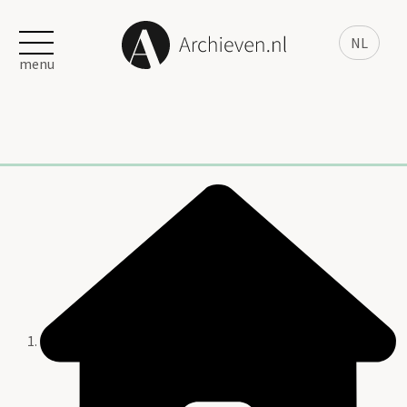
NL
menu