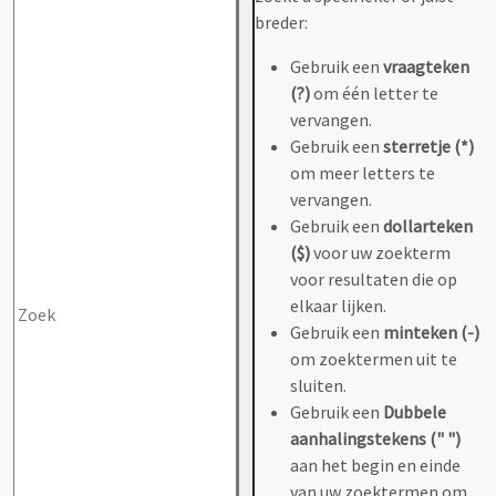
breder:
Gebruik een
vraagteken
(?)
om één letter te
vervangen.
Gebruik een
sterretje (*)
om meer letters te
vervangen.
Gebruik een
dollarteken
($)
voor uw zoekterm
voor resultaten die op
elkaar lijken.
Gebruik een
minteken (-)
om zoektermen uit te
sluiten.
Gebruik een
Dubbele
aanhalingstekens (" ")
aan het begin en einde
van uw zoektermen om