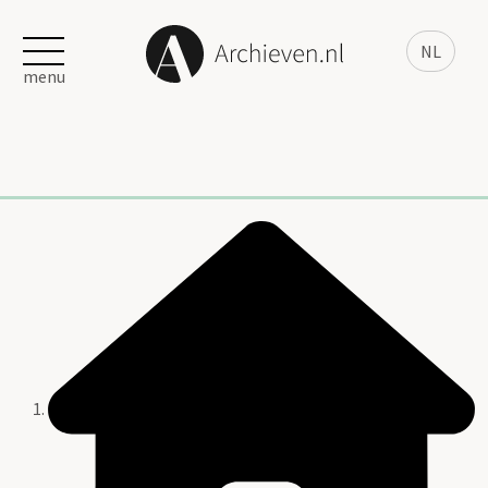
NL
menu