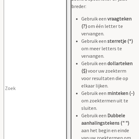
breder:
Gebruik een
vraagteken
(?)
om één letter te
vervangen.
Gebruik een
sterretje (*)
om meer letters te
vervangen.
Gebruik een
dollarteken
($)
voor uw zoekterm
voor resultaten die op
elkaar lijken.
Gebruik een
minteken (-)
om zoektermen uit te
sluiten.
Gebruik een
Dubbele
aanhalingstekens (" ")
aan het begin en einde
van uw zoektermen om