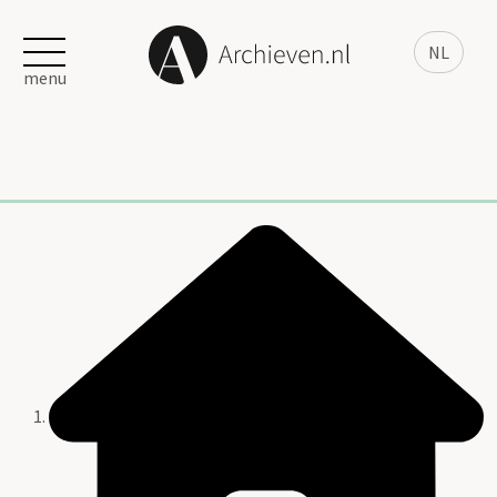
NL
menu