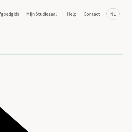
fgoedgids
Mijn Studiezaal
Help
Contact
NL