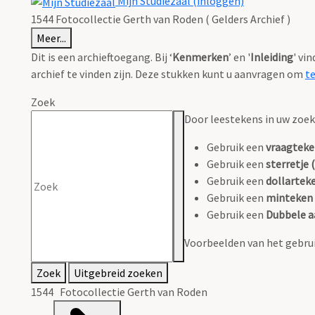
Mijn Studiezaal (inloggen)
1544 Fotocollectie Gerth van Roden ( Gelders Archief )
Meer...
Dit is een archieftoegang. Bij ‘
Kenmerken
’ en '
Inleiding
' vi
archief te vinden zijn. Deze stukken kunt u aanvragen om
t
Zoek
Door leestekens in uw zoeko
Gebruik een
vraagteke
Gebruik een
sterretje (
Gebruik een
dollarteke
Gebruik een
minteken 
Gebruik een
Dubbele a
Voorbeelden van het gebrui
Zoek
Uitgebreid zoeken
1544 Fotocollectie Gerth van Roden