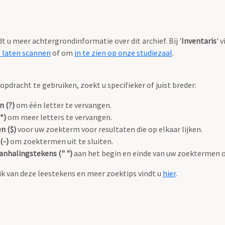
ndt u meer achtergrondinformatie over dit archief. Bij '
Inventaris
' 
e laten scannen
of om
in te zien op onze studiezaal
.
pdracht te gebruiken, zoekt u specifieker of juist breder:
n (?)
om één letter te vervangen.
*)
om meer letters te vervangen.
n ($)
voor uw zoekterm voor resultaten die op elkaar lijken.
(-)
om zoektermen uit te sluiten.
anhalingstekens (" ")
aan het begin en einde van uw zoektermen 
k van deze leestekens en meer zoektips vindt u
hier
.