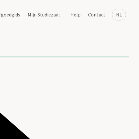
fgoedgids
Mijn Studiezaal
Help
Contact
NL