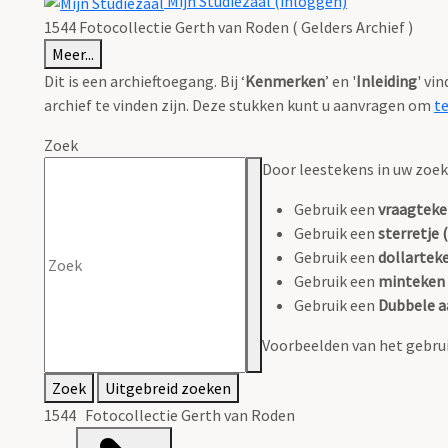
Mijn Studiezaal (inloggen)
1544 Fotocollectie Gerth van Roden ( Gelders Archief )
Meer...
Dit is een archieftoegang. Bij ‘
Kenmerken
’ en '
Inleiding
' vi
archief te vinden zijn. Deze stukken kunt u aanvragen om
t
Zoek
Door leestekens in uw zoeko
Gebruik een
vraagteke
Gebruik een
sterretje (
Gebruik een
dollarteke
Gebruik een
minteken 
Gebruik een
Dubbele a
Voorbeelden van het gebrui
Zoek
Uitgebreid zoeken
1544 Fotocollectie Gerth van Roden