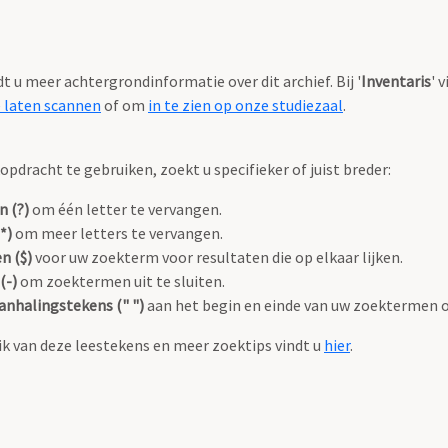
ndt u meer achtergrondinformatie over dit archief. Bij '
Inventaris
' 
e laten scannen
of om
in te zien op onze studiezaal
.
pdracht te gebruiken, zoekt u specifieker of juist breder:
n (?)
om één letter te vervangen.
*)
om meer letters te vervangen.
n ($)
voor uw zoekterm voor resultaten die op elkaar lijken.
(-)
om zoektermen uit te sluiten.
anhalingstekens (" ")
aan het begin en einde van uw zoektermen 
k van deze leestekens en meer zoektips vindt u
hier
.