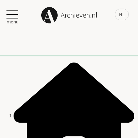
NL
menu