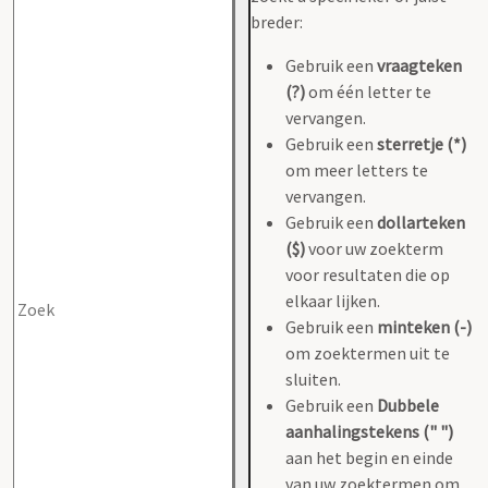
breder:
Gebruik een
vraagteken
(?)
om één letter te
vervangen.
Gebruik een
sterretje (*)
om meer letters te
vervangen.
Gebruik een
dollarteken
($)
voor uw zoekterm
voor resultaten die op
elkaar lijken.
Gebruik een
minteken (-)
om zoektermen uit te
sluiten.
Gebruik een
Dubbele
aanhalingstekens (" ")
aan het begin en einde
van uw zoektermen om