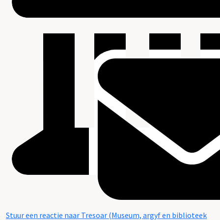
Stuur een reactie naar Tresoar (Museum, argyf en biblioteek