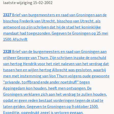
laatste wijziging 15-02-2002
2327
Brief van burgemeesters en raad van Groningen aan de
bisschop Frederik van Utrecht, bisschop van Utrecht, als
antwoord op zijn schrijven dat hij de stad het koninklijke
mandaat had toegezonden. Gegeven te Groningen op 25 mei
1500. Afschrift
2328
Brief van de burgemeesters en raad van Groningen aan
vrijheer George van Thurn. Zijn schrijven inzake de onschuld
van hertog Hendrik voor het niet naleven van het verdrag dat
tussen hen en wijlen hertog Albrecht was gesloten, waarbij
men met instemming van Von Thurn volgens oude gewoonte
"privande, torffbrand ende ander noetdruff" tegen
Appingedam kon houden, heeft men ontvangen. De
Groningers verklaren zich aan het verdrag te zullen houden,
opdat er geen reden bestaat vorderingen tegen de stad te
laten gelden. Gegeven te Groningen op 9 oktober 1500.
Expeditie, opgedrukt zegel is verloren gegaan.