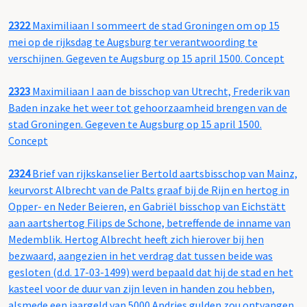
2322
Maximiliaan I sommeert de stad Groningen om op 15
mei op de rijksdag te Augsburg ter verantwoording te
verschijnen. Gegeven te Augsburg op 15 april 1500. Concept
2323
Maximiliaan I aan de bisschop van Utrecht, Frederik van
Baden inzake het weer tot gehoorzaamheid brengen van de
stad Groningen. Gegeven te Augsburg op 15 april 1500.
Concept
2324
Brief van rijkskanselier Bertold aartsbisschop van Mainz,
keurvorst Albrecht van de Palts graaf bij de Rijn en hertog in
Opper- en Neder Beieren, en Gabriël bisschop van Eichstätt
aan aartshertog Filips de Schone, betreffende de inname van
Medemblik. Hertog Albrecht heeft zich hierover bij hen
bezwaard, aangezien in het verdrag dat tussen beide was
gesloten (d.d. 17-03-1499) werd bepaald dat hij de stad en het
kasteel voor de duur van zijn leven in handen zou hebben,
alsmede een jaargeld van 5000 Andries gulden zou ontvangen.