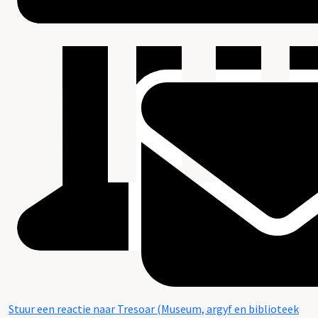
Stuur een reactie naar Tresoar (Museum, argyf en biblioteek