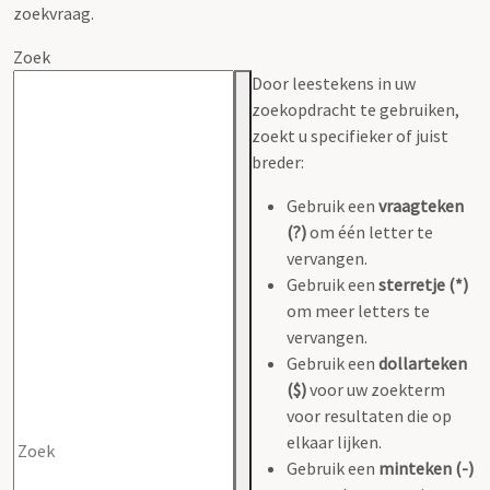
zoekvraag.
Zoek
Door leestekens in uw
zoekopdracht te gebruiken,
zoekt u specifieker of juist
breder:
Gebruik een
vraagteken
(?)
om één letter te
vervangen.
Gebruik een
sterretje (*)
om meer letters te
vervangen.
Gebruik een
dollarteken
($)
voor uw zoekterm
voor resultaten die op
elkaar lijken.
Gebruik een
minteken (-)