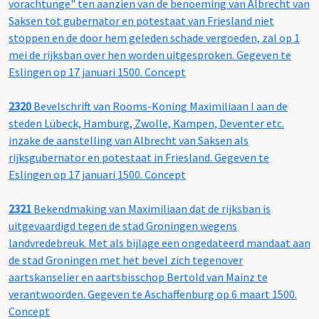
vorachtunge" ten aanzien van de benoeming van Albrecht van
Saksen tot gubernator en potestaat van Friesland niet
stoppen en de door hem geleden schade vergoeden, zal op 1
mei de rijksban over hen worden uitgesproken. Gegeven te
Eslingen op 17 januari 1500. Concept
2320
Bevelschrift van Rooms-Koning Maximiliaan I aan de
steden Lübeck, Hamburg, Zwolle, Kampen, Deventer etc.
inzake de aanstelling van Albrecht van Saksen als
rijksgubernator en potestaat in Friesland. Gegeven te
Eslingen op 17 januari 1500. Concept
2321
Bekendmaking van Maximiliaan dat de rijksban is
uitgevaardigd tegen de stad Groningen wegens
landvredebreuk. Met als bijlage een ongedateerd mandaat aan
de stad Groningen met het bevel zich tegenover
aartskanselier en aartsbisschop Bertold van Mainz te
verantwoorden. Gegeven te Aschaffenburg op 6 maart 1500.
Concept