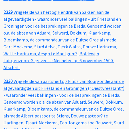
2329
Vrijgeleide van hertog Hendrik van Saksen aan de
afgevaardigden - waaronder veel ballingen - uit Friesland en
Groningen voor de besprekingen te Breda. Genoemd worden
o.a. de abten van Aduard, Selwerd, Dokkum, Klaarkamp,
Bloemkamp, de commandeur van de Duitse Orde alsmede
Gert Mockema, Siurd Aelva, Tjerk Walta, Douwe Harinxma,
Watte Harinxma, Aesgo te Mantgum?, Boldewijn
Luitgenzoon. Gegeven te Mechelen op 6 november 1500.
Afschrift
2330
Vrijgeleide van aartshertog Filips van Bourgondië aan de
afgevaardigden uit Friesland en Groningen ("Oiestvreeslant")
- waaronder veel ballingen - voor de besprekingen te Breda.
Genoemd worden o.a. de abten van Aduard, Selwerd, Dokkum,
Klaarkamp, Bloemkamp, de commandeur van de Duitse Orde,
alsmede Albert pastoor te Stiens, Douwe pastoor? te
Harlingen, Tjaart Mockema, Edo Jongema toe Rauwert, Siurd