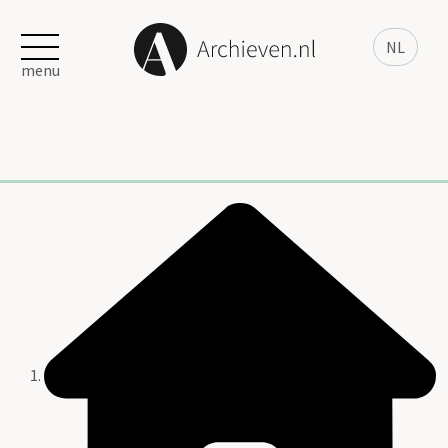
NL
menu