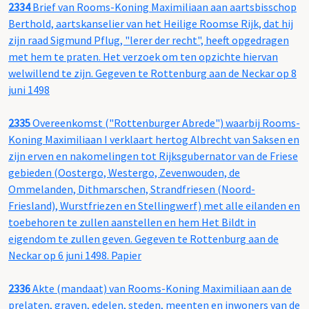
2334
Brief van Rooms-Koning Maximiliaan aan aartsbisschop
Berthold, aartskanselier van het Heilige Roomse Rijk, dat hij
zijn raad Sigmund Pflug, "lerer der recht", heeft opgedragen
met hem te praten. Het verzoek om ten opzichte hiervan
welwillend te zijn. Gegeven te Rottenburg aan de Neckar op 8
juni 1498
2335
Overeenkomst ("Rottenburger Abrede") waarbij Rooms-
Koning Maximiliaan I verklaart hertog Albrecht van Saksen en
zijn erven en nakomelingen tot Rijksgubernator van de Friese
gebieden (Oostergo, Westergo, Zevenwouden, de
Ommelanden, Dithmarschen, Strandfriesen (Noord-
Friesland), Wurstfriezen en Stellingwerf) met alle eilanden en
toebehoren te zullen aanstellen en hem Het Bildt in
eigendom te zullen geven. Gegeven te Rottenburg aan de
Neckar op 6 juni 1498. Papier
2336
Akte (mandaat) van Rooms-Koning Maximiliaan aan de
prelaten, graven, edelen, steden, meenten en inwoners van de