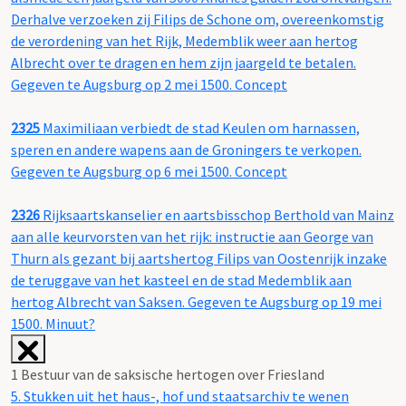
Derhalve verzoeken zij Filips de Schone om, overeenkomstig
de verordening van het Rijk, Medemblik weer aan hertog
Albrecht over te dragen en hem zijn jaargeld te betalen.
Gegeven te Augsburg op 2 mei 1500. Concept
2325
Maximiliaan verbiedt de stad Keulen om harnassen,
speren en andere wapens aan de Groningers te verkopen.
Gegeven te Augsburg op 6 mei 1500. Concept
2326
Rijksaartskanselier en aartsbisschop Berthold van Mainz
aan alle keurvorsten van het rijk: instructie aan George van
Thurn als gezant bij aartshertog Filips van Oostenrijk inzake
de teruggave van het kasteel en de stad Medemblik aan
hertog Albrecht van Saksen. Gegeven te Augsburg op 19 mei
1500. Minuut?
1 Bestuur van de saksische hertogen over Friesland
5. Stukken uit het haus-, hof und staatsarchiv te wenen