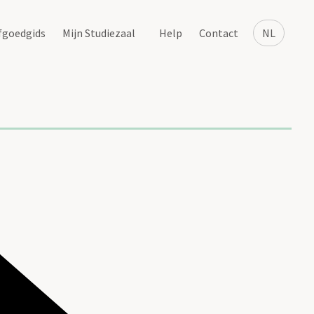
fgoedgids
Mijn Studiezaal
Help
Contact
NL