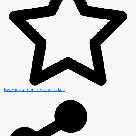
Documentatie
Favoriet of een notitie maken
Gedeponeerde archieven