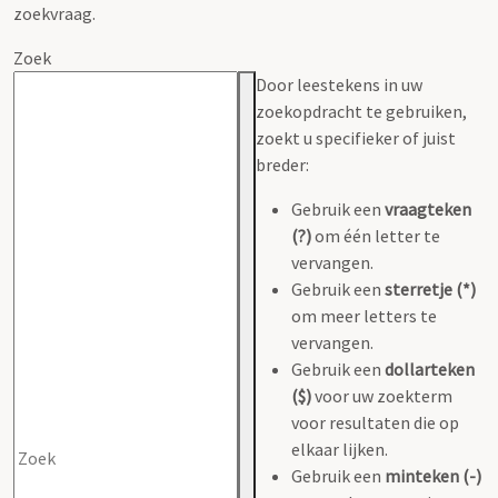
zoekvraag.
Zoek
Door leestekens in uw
zoekopdracht te gebruiken,
zoekt u specifieker of juist
breder:
Gebruik een
vraagteken
(?)
om één letter te
vervangen.
Gebruik een
sterretje (*)
om meer letters te
vervangen.
Gebruik een
dollarteken
($)
voor uw zoekterm
voor resultaten die op
elkaar lijken.
Gebruik een
minteken (-)