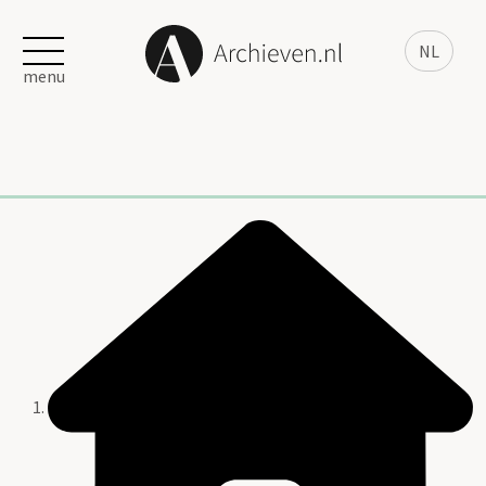
NL
menu