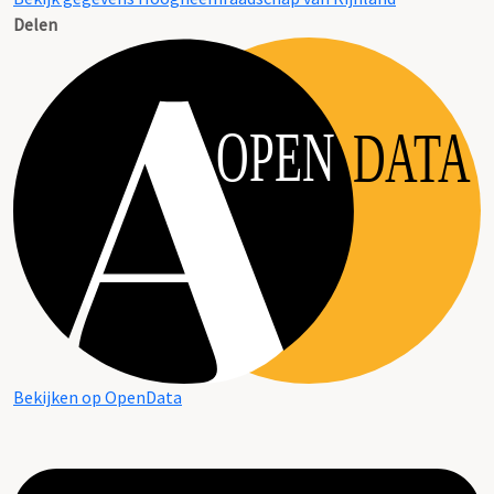
Delen
OPEN
DATA
Bekijken op OpenData