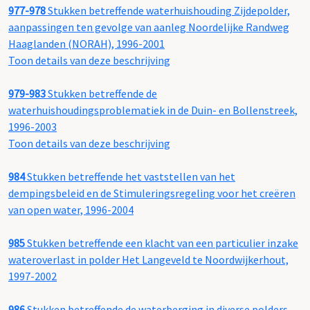
977-978
Stukken betreffende waterhuishouding Zijdepolder,
aanpassingen ten gevolge van aanleg Noordelijke Randweg
Haaglanden (NORAH), 1996-2001
Toon details van deze beschrijving
979-983
Stukken betreffende de
waterhuishoudingsproblematiek in de Duin- en Bollenstreek,
1996-2003
Toon details van deze beschrijving
984
Stukken betreffende het vaststellen van het
dempingsbeleid en de Stimuleringsregeling voor het creëren
van open water, 1996-2004
985
Stukken betreffende een klacht van een particulier inzake
wateroverlast in polder Het Langeveld te Noordwijkerhout,
1997-2002
986
Stukken betreffende de waterberging in diverse polders,