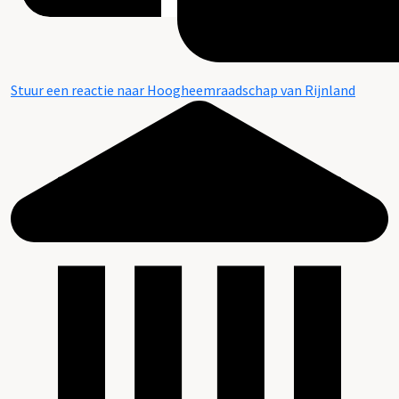
Stuur een reactie naar Hoogheemraadschap van Rijnland