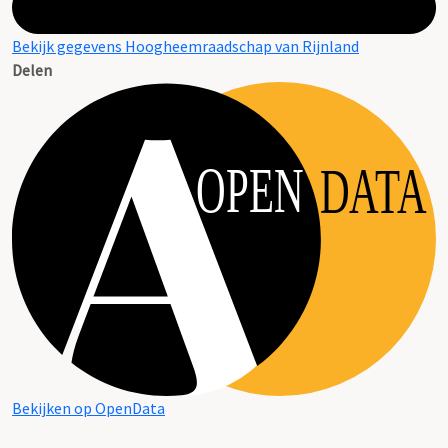
Bekijk gegevens Hoogheemraadschap van Rijnland
Delen
OPEN
DATA
Bekijken op OpenData