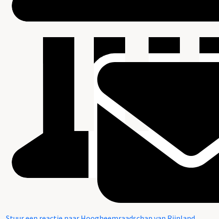
Stuur een reactie naar Hoogheemraadschap van Rijnland