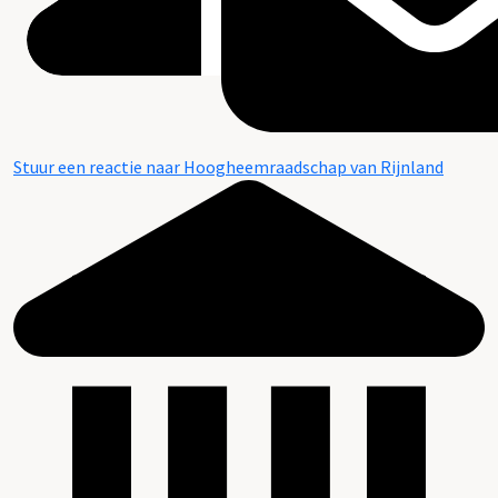
Stuur een reactie naar Hoogheemraadschap van Rijnland