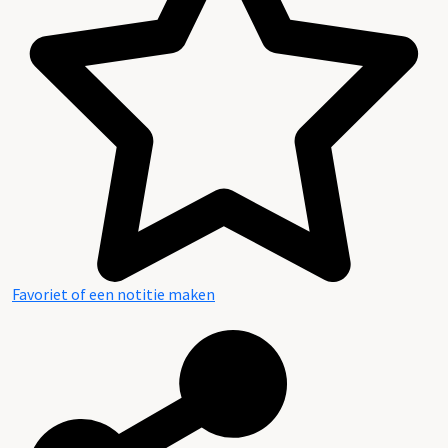
Favoriet of een notitie maken