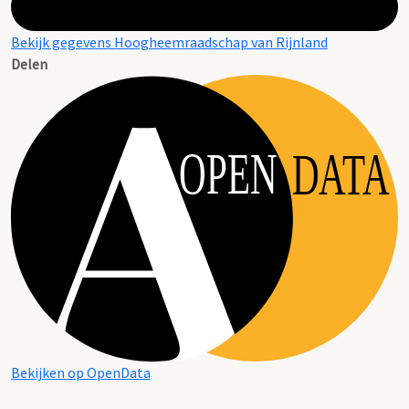
Bekijk gegevens Hoogheemraadschap van Rijnland
Delen
OPEN
DATA
Bekijken op OpenData