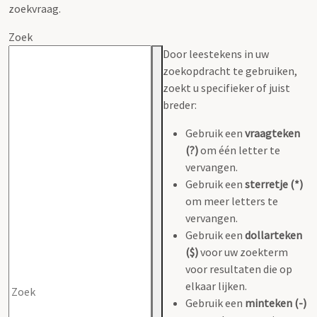
zoekvraag.
Zoek
Door leestekens in uw
zoekopdracht te gebruiken,
zoekt u specifieker of juist
breder:
Gebruik een
vraagteken
(?)
om één letter te
vervangen.
Gebruik een
sterretje (*)
om meer letters te
vervangen.
Gebruik een
dollarteken
($)
voor uw zoekterm
voor resultaten die op
elkaar lijken.
Gebruik een
minteken (-)