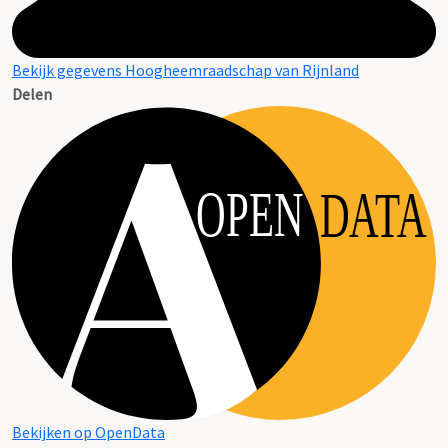
Bekijk gegevens Hoogheemraadschap van Rijnland
Delen
OPEN
DATA
Bekijken op OpenData