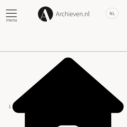
NL
menu