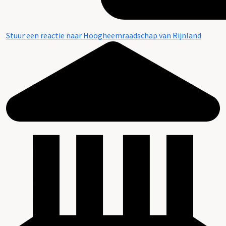
Stuur een reactie naar Hoogheemraadschap van Rijnland