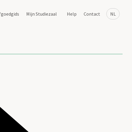
fgoedgids
Mijn Studiezaal
Help
Contact
NL