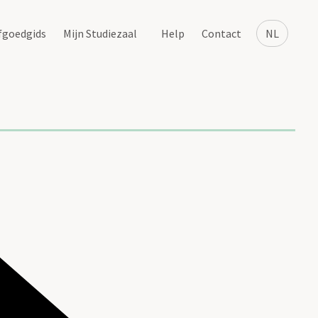
fgoedgids
Mijn Studiezaal
Help
Contact
NL