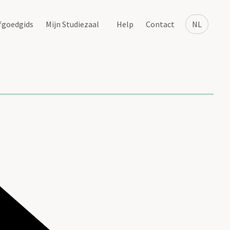
fgoedgids
Mijn Studiezaal
Help
Contact
NL