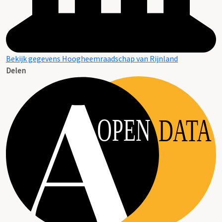
Bekijk gegevens Hoogheemraadschap van Rijnland
Delen
OPEN
DATA