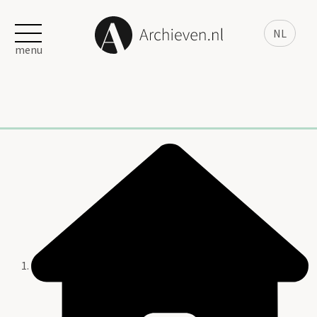
NL
menu