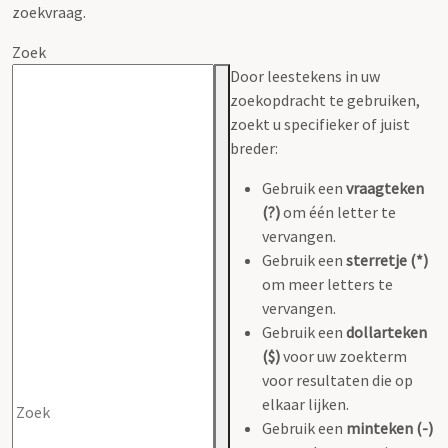
zoekvraag.
Zoek
Door leestekens in uw
zoekopdracht te gebruiken,
zoekt u specifieker of juist
breder:
Gebruik een
vraagteken
(?)
om één letter te
vervangen.
Gebruik een
sterretje (*)
om meer letters te
vervangen.
Gebruik een
dollarteken
($)
voor uw zoekterm
voor resultaten die op
elkaar lijken.
Gebruik een
minteken (-)