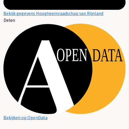
Bekijk gegevens Hoogheemraadschap van Rijnland
Delen
OPEN
DATA
Bekijken op OpenData