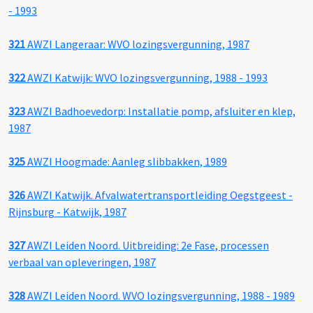
- 1993
321
AWZI Langeraar: WVO lozingsvergunning, 1987
322
AWZI Katwijk: WVO lozingsvergunning, 1988 - 1993
323
AWZI Badhoevedorp: Installatie pomp, afsluiter en klep,
1987
325
AWZI Hoogmade: Aanleg slibbakken, 1989
326
AWZI Katwijk. Afvalwatertransportleiding Oegstgeest -
Rijnsburg - Katwijk, 1987
327
AWZI Leiden Noord. Uitbreiding: 2e Fase, processen
verbaal van opleveringen, 1987
328
AWZI Leiden Noord. WVO lozingsvergunning, 1988 - 1989