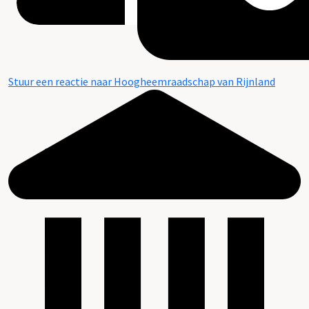
Stuur een reactie naar Hoogheemraadschap van Rijnland