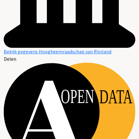
Bekijk gegevens Hoogheemraadschap van Rijnland
Delen
OPEN
DATA