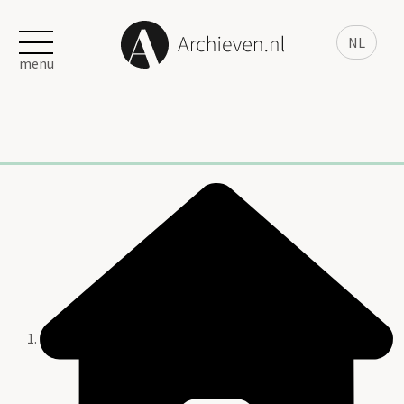
NL
menu