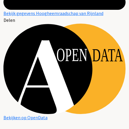
Bekijk gegevens Hoogheemraadschap van Rijnland
Delen
OPEN
DATA
Bekijken op OpenData