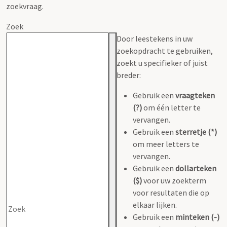
zoekvraag.
Zoek
Door leestekens in uw
zoekopdracht te gebruiken,
zoekt u specifieker of juist
breder:
Gebruik een
vraagteken
(?)
om één letter te
vervangen.
Gebruik een
sterretje (*)
om meer letters te
vervangen.
Gebruik een
dollarteken
($)
voor uw zoekterm
voor resultaten die op
elkaar lijken.
Gebruik een
minteken (-)