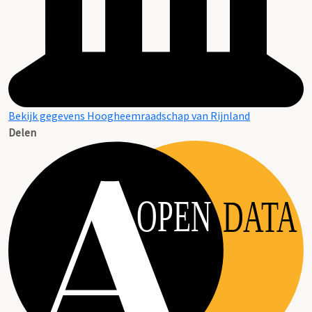
Bekijk gegevens Hoogheemraadschap van Rijnland
Delen
OPEN
DATA