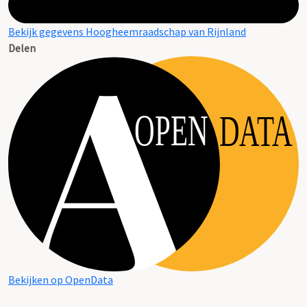
Bekijk gegevens Hoogheemraadschap van Rijnland
Delen
OPEN
DATA
Bekijken op OpenData