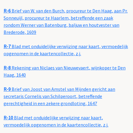
R-6
Brief van W. van den Burch, procureur te Den Haag, aan Pr.
Sonneuijl, procureur te Haarlem, betreffende een zaak
rondom Werner van Batenburg, baljuw en houtvester van
Brederode, 1609
R-7
Blad met onduidelijke verwijzing naar kaart, vermoedelijk
opgenomen in de kaartencollectie, z.j.
R-8
Rekening van Niclaes van Nieuwevaert, wijnkoper te Den
Haag, 1640
R-9
Brief van Joost van Amstel van Mijnden gericht aan
secretaris Cornelis van Schilperoort, betreffende
gerechtigheid in een zekere grondloting, 1647
R-10
Blad met onduidelijke verwijzing naar kaart,
vermoedelijk opgenomen in de kaartencollectie, z.j.