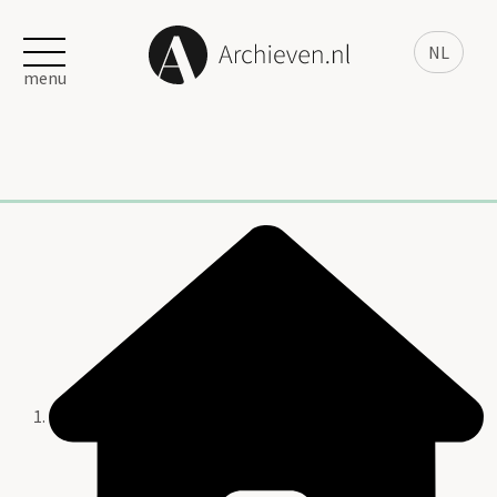
NL
menu