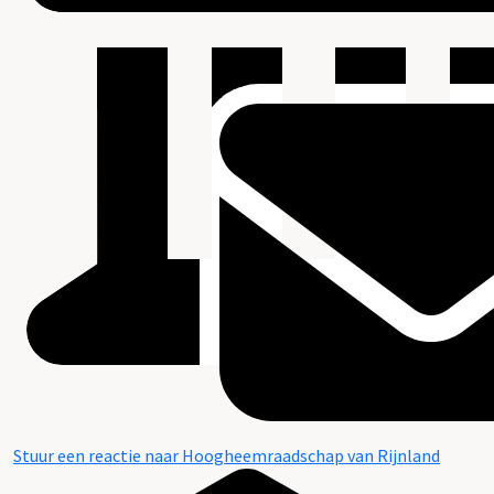
Stuur een reactie naar Hoogheemraadschap van Rijnland