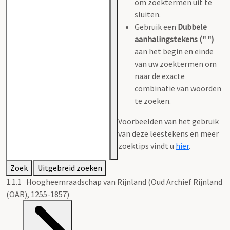
om zoektermen uit te
sluiten.
Gebruik een
Dubbele
aanhalingstekens (" ")
aan het begin en einde
van uw zoektermen om
naar de exacte
combinatie van woorden
te zoeken.
Voorbeelden van het gebruik
van deze leestekens en meer
zoektips vindt u
hier
.
Zoek
Uitgebreid zoeken
1.1.1 Hoogheemraadschap van Rijnland (Oud Archief Rijnland
(OAR), 1255-1857)