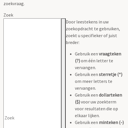
zoekvraag.
Zoek
Door leestekens in uw
zoekopdracht te gebruiken,
zoekt u specifieker of juist
breder:
Gebruik een
vraagteken
(?)
om één letter te
vervangen.
Gebruik een
sterretje (*)
om meer letters te
vervangen.
Gebruik een
dollarteken
($)
voor uw zoekterm
voor resultaten die op
elkaar lijken.
Gebruik een
minteken (-)