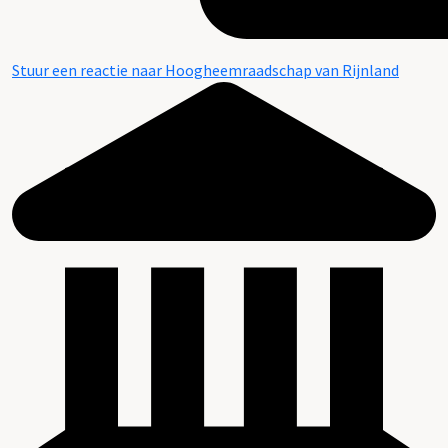
Stuur een reactie naar Hoogheemraadschap van Rijnland