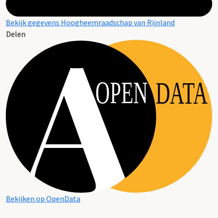
Bekijk gegevens Hoogheemraadschap van Rijnland
Delen
OPEN
DATA
Bekijken op OpenData