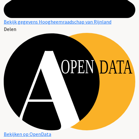
Bekijk gegevens Hoogheemraadschap van Rijnland
Delen
OPEN
DATA
Bekijken op OpenData