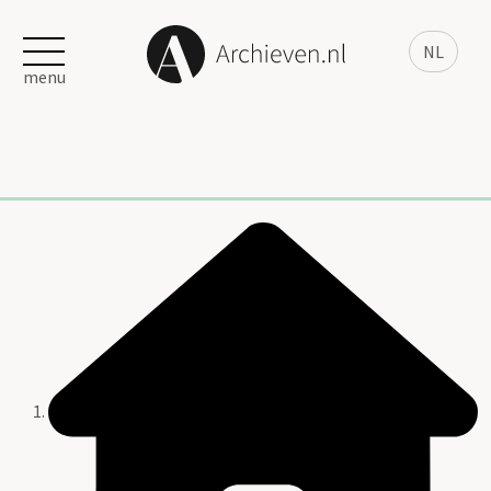
NL
menu