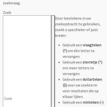
zoekvraag.
Zoek
Door leestekens in uw
zoekopdracht te gebruiken,
zoekt u specifieker of juist
breder:
Gebruik een
vraagteken
(?)
om één letter te
vervangen.
Gebruik een
sterretje (*)
om meer letters te
vervangen.
Gebruik een
dollarteken
($)
voor uw zoekterm
voor resultaten die op
elkaar lijken.
Gebruik een
minteken (-)