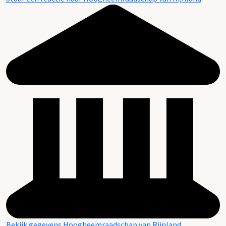
Bekijk gegevens Hoogheemraadschap van Rijnland