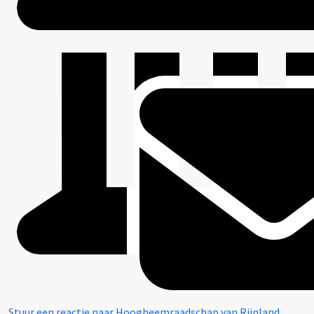
Stuur een reactie naar Hoogheemraadschap van Rijnland