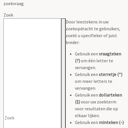
zoekvraag.
Zoek
Door leestekens in uw
zoekopdracht te gebruiken,
zoekt u specifieker of juist
breder:
Gebruik een
vraagteken
(?)
om één letter te
vervangen.
Gebruik een
sterretje (*)
om meer letters te
vervangen.
Gebruik een
dollarteken
($)
voor uw zoekterm
voor resultaten die op
elkaar lijken.
Gebruik een
minteken (-)