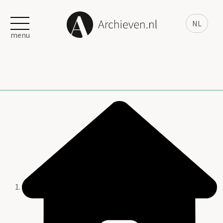
NL
menu