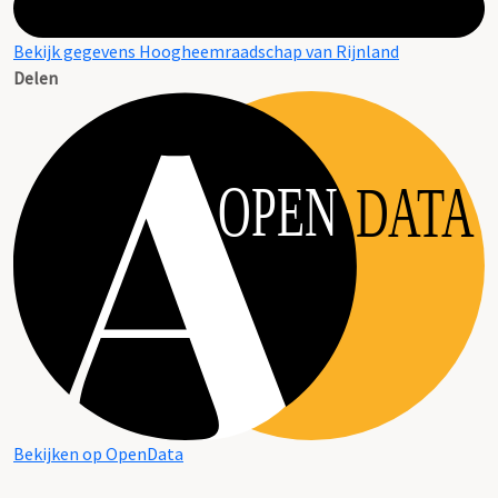
Bekijk gegevens Hoogheemraadschap van Rijnland
Delen
OPEN
DATA
Bekijken op OpenData