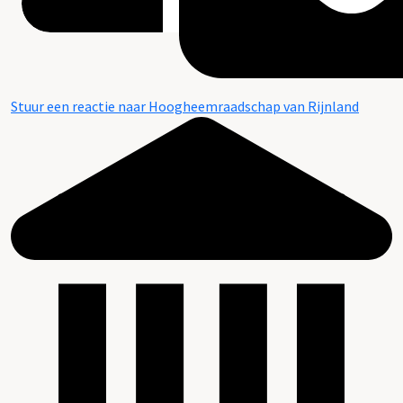
Stuur een reactie naar Hoogheemraadschap van Rijnland