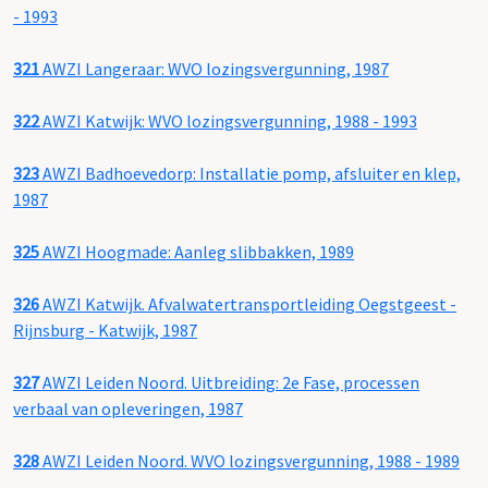
- 1993
321
AWZI Langeraar: WVO lozingsvergunning, 1987
322
AWZI Katwijk: WVO lozingsvergunning, 1988 - 1993
323
AWZI Badhoevedorp: Installatie pomp, afsluiter en klep,
1987
325
AWZI Hoogmade: Aanleg slibbakken, 1989
326
AWZI Katwijk. Afvalwatertransportleiding Oegstgeest -
Rijnsburg - Katwijk, 1987
327
AWZI Leiden Noord. Uitbreiding: 2e Fase, processen
verbaal van opleveringen, 1987
328
AWZI Leiden Noord. WVO lozingsvergunning, 1988 - 1989