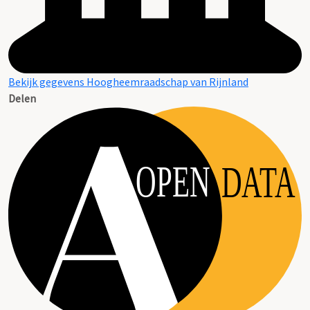
Bekijk gegevens Hoogheemraadschap van Rijnland
Delen
OPEN
DATA