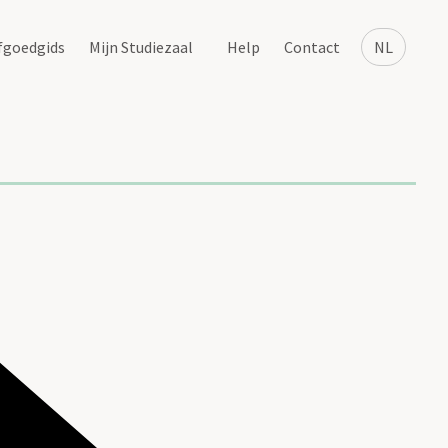
fgoedgids
Mijn Studiezaal
Help
Contact
NL