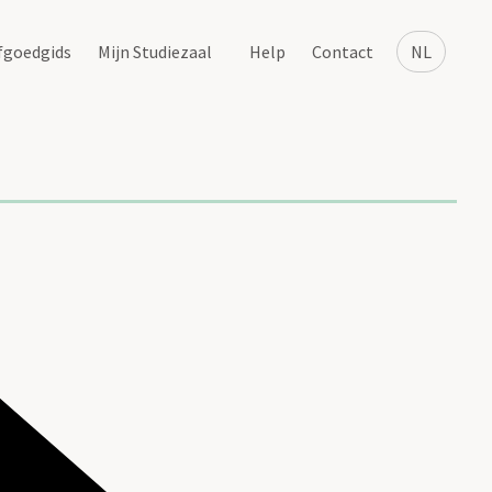
fgoedgids
Mijn Studiezaal
Help
Contact
NL