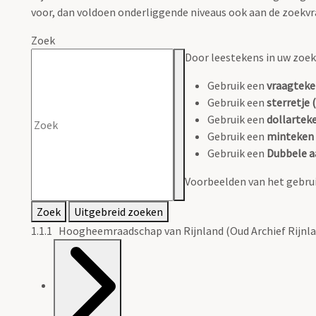
voor, dan voldoen onderliggende niveaus ook aan de zoekvr
Zoek
Door leestekens in uw zoeko
Gebruik een
vraagteke
Gebruik een
sterretje (
Gebruik een
dollarteke
Gebruik een
minteken 
Gebruik een
Dubbele a
Voorbeelden van het gebrui
Zoek
Uitgebreid zoeken
1.1.1 Hoogheemraadschap van Rijnland (Oud Archief Rijnla