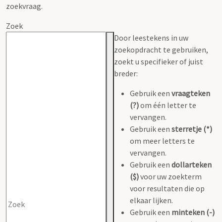
zoekvraag.
Zoek
Door leestekens in uw
zoekopdracht te gebruiken,
zoekt u specifieker of juist
breder:
Gebruik een
vraagteken
(?)
om één letter te
vervangen.
Gebruik een
sterretje (*)
om meer letters te
vervangen.
Gebruik een
dollarteken
($)
voor uw zoekterm
voor resultaten die op
elkaar lijken.
Gebruik een
minteken (-)