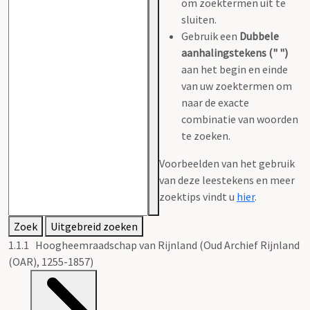
om zoektermen uit te
sluiten.
Gebruik een
Dubbele
aanhalingstekens (" ")
aan het begin en einde
van uw zoektermen om
naar de exacte
combinatie van woorden
te zoeken.
Voorbeelden van het gebruik
van deze leestekens en meer
zoektips vindt u
hier
.
Zoek
Uitgebreid zoeken
1.1.1 Hoogheemraadschap van Rijnland (Oud Archief Rijnland
(OAR), 1255-1857)