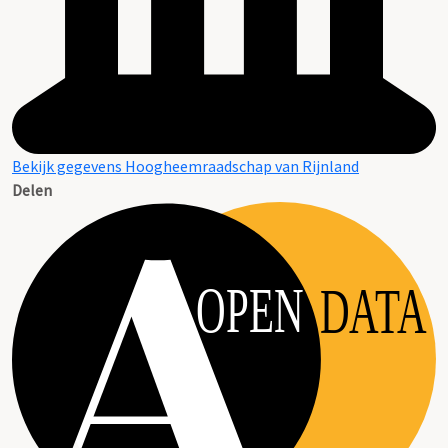
Bekijk gegevens Hoogheemraadschap van Rijnland
Delen
OPEN
DATA