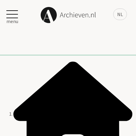
NL
menu