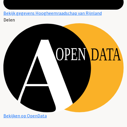
Bekijk gegevens Hoogheemraadschap van Rijnland
Delen
OPEN
DATA
Bekijken op OpenData